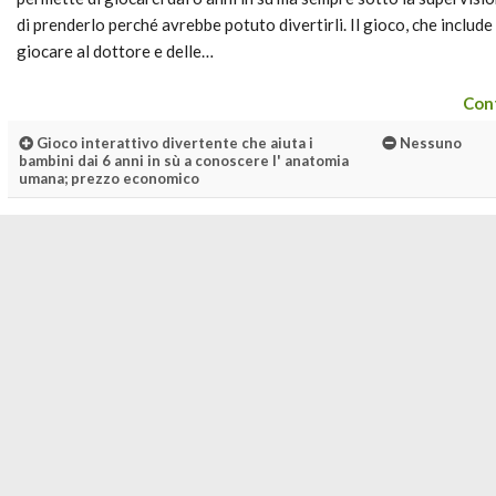
di prenderlo perché avrebbe potuto divertirli. Il gioco, che includ
giocare al dottore e delle…
Cont
Gioco interattivo divertente che aiuta i
Nessuno
bambini dai 6 anni in sù a conoscere l' anatomia
umana; prezzo economico