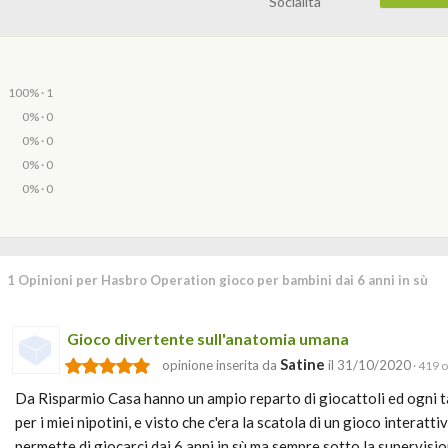
Socialità
100% · 1
0% · 0
0% · 0
0% · 0
0% · 0
1 Opinioni per Hasbro Operation gioco per bambini dai 6 anni in sù
Gioco divertente sull'anatomia umana
Satine
opinione inserita da
il 31/10/2020
· 419 o
Da Risparmio Casa hanno un ampio reparto di giocattoli ed ogni 
per i miei nipotini, e visto che c'era la scatola di un gioco intera
permette di giocarci dai 6 anni in sù ma sempre sotto la supervisi