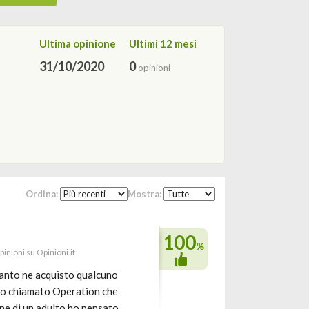
Ultima opinione
Ultimi 12 mesi
31/10/2020
0
opinioni
Ordina:
Mostra:
100
%
pinioni su Opinioni.it
tanto ne acquisto qualcuno
ttivo chiamato Operation che
one di un adulto ho pensato