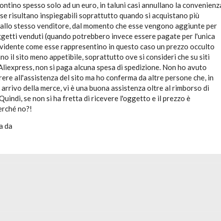
ntino spesso solo ad un euro, in taluni casi annullano la convenienz
sse risultano inspiegabili soprattutto quando si acquistano più
dallo stesso venditore, dal momento che esse vengono aggiunte per
getti venduti (quando potrebbero invece essere pagate per l'unica
 evidente come esse rappresentino in questo caso un prezzo occulto
no il sito meno appetibile, soprattutto ove si consideri che su siti
Aliexpress, non si paga alcuna spesa di spedizione. Non ho avuto
rere all'assistenza del sito ma ho conferma da altre persone che, in
arrivo della merce, vi è una buona assistenza oltre al rimborso di
uindi, se non si ha fretta di ricevere l'oggetto e il prezzo è
erché no?!
a da