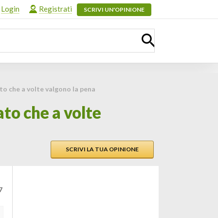
Login
Registrati
SCRIVI UN'OPINIONE
o che a volte valgono la pena
to che a volte
SCRIVI LA TUA OPINIONE
7