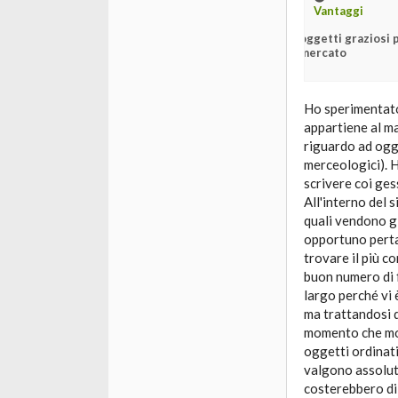
Vantaggi
oggetti graziosi 
mercato
Ho sperimentato 
appartiene al ma
riguardo ad ogge
merceologici). 
scrivere coi gess
All'interno del 
quali vendono gl
opportuno pertan
trovare il più c
buon numero di f
largo perché vi è
ma trattandosi d
momento che molt
oggetti ordinati
valgono assoluta
costerebbero di 