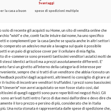
Svantaggi
per la casa a buon
spese di spedizioni multiple
solo di recente gli acquisti su Home, un sito di vendita online che
rchio "wish" e che, com'è facile intuire dal nome, ha uno specifico
tti e complementi per la casa (anche se spazia anche in altri settori
Ho comperato un adesivo murale a lavagna sul quale è possibile
etti e un paio di graziose cover per il cellulare di mia figlia.
sito di e-commerce sono presenti tantissimi venditori asiatici molti de
i stessi identici articoli ma a prezzi assolutamente differenti. E'
to farsi un giretto all'interno della categoria di interesse per
onveniente, sempre che si tratti di un venditore che abbia ricevuto un
eedback positivi dagli acquirenti, altrimenti io consiglio di girare al
 il rischio di incontrare venditori truffaldini. I prezzi sono bassissimi
i "cineserie" non avrei acquistato se non fosse stato così, dal
issimi di quegli oggetti sono pure reperibili nei negozi fisici. Gli
 sono arrivati tutti entro l'arco di due mesi dall'ordine e devo dire ch
mente il loro prezzo e persino di più, considerato che in Italia
più. Una nota stonata è rappresentata dalle spese di spedizione che,