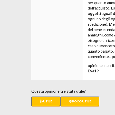
per quanto ammo
dell'acquisto. E
oggetti uguali 
ognuno degli og
spedizione). E'
del bene e renda
analoghi, come 
bisogno di ricor
caso di mancato 
quanto pagato. Q
conveniente... p
opinione inserit
Eva19
Questa opinione ti è stata utile?
👍 UTILE
👎 POCO UTILE