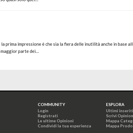
a prima impressione è che sia la fiera delle inutilità anche in base al
a maggior parte dei…
COMMUNITY
ESPLORA
Login
Ultimi inserit
Registrati
Scrivi Opinio
Le ultime Opinioni
Mappa Categ
Condividi la tua esperienza
Mappa Prodo