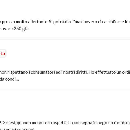
prezzo molto allettante. Si potrà dire "ma davvero ci caschi"e me lo 
 trovare 250 gi…
ita
 non rispettano i consumatori ed i nostri diritti. Ho effettuato un or
 da condi…
2-3 mesi, quando meno te lo aspetti. La consegna in negozio è molto p
uso quasi solo quel…