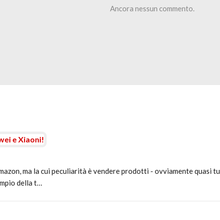
Ancora nessun commento.
ei e Xiaoni!
azon, ma la cui peculiarità è vendere prodotti - ovviamente quasi tut
empio della t…