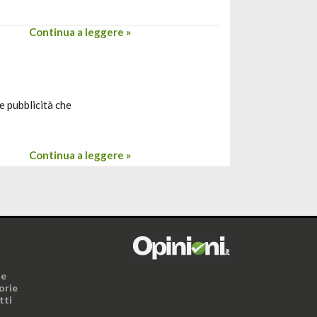
Continua a leggere »
le pubblicità che
Continua a leggere »
i
ne
orie
tti