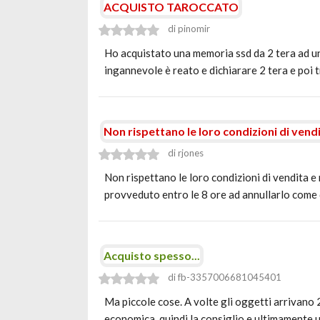
ACQUISTO TAROCCATO
di pinomir
Ho acquistato una memoria ssd da 2 tera ad un 
ingannevole è reato e dichiarare 2 tera e poi
Non rispettano le loro condizioni di vend
di rjones
Non rispettano le loro condizioni di vendita e
provveduto entro le 8 ore ad annullarlo come
Acquisto spesso...
di fb-3357006681045401
Ma piccole cose. A volte gli oggetti arrivano 
economica, quindi la consiglio e ultimamente 