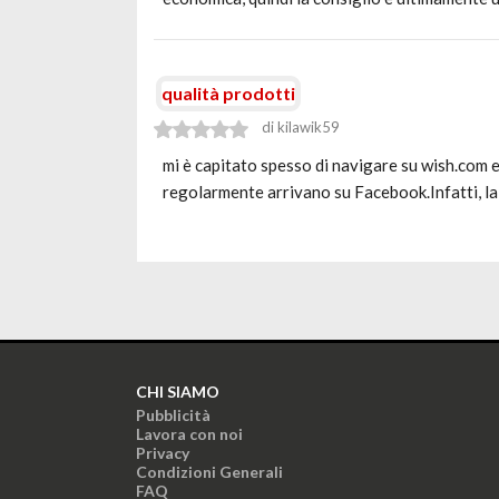
qualità prodotti
di kilawik59
mi è capitato spesso di navigare su wish.com e l
regolarmente arrivano su Facebook.Infatti, l
CHI SIAMO
Pubblicità
Lavora con noi
Privacy
Condizioni Generali
FAQ