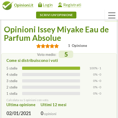
Login
Registrati
Opinioni.it
SCRIVI UN'OPINIONE
Opinioni Issey Miyake Eau de
Parfum Absolue
1 Opinione
5
Voto medio:
Come si distribuiscono i voti
5 stelle
100% · 1
4 stelle
0% · 0
3 stelle
0% · 0
2 stelle
0% · 0
1 stella
0% · 0
Calcolata su 1 opinioni con voto.
Ultima opinione
Ultimi 12 mesi
02/01/2021
0
opinioni