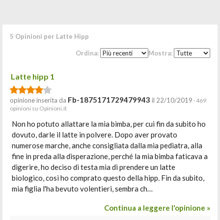
5 Opinioni per Latte Hipp
Ordina:
Mostra:
Latte hipp 1
Fb-1875171729479943
opinione inserita da
il 22/10/2019
· 469
opinioni su Opinioni.it
Non ho potuto allattare la mia bimba, per cui fin da subito ho
dovuto, darle il latte in polvere. Dopo aver provato
numerose marche, anche consigliata dalla mia pediatra, alla
fine in preda alla disperazione, perché la mia bimba faticava a
digerire, ho deciso di testa mia di prendere un latte
biologico, così ho comprato questo della hipp. Fin da subito,
mia figlia l'ha bevuto volentieri, sembra ch…
Continua a leggere l'opinione »