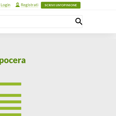
Login
Registrati
SCRIVI UN'OPINIONE
opocera