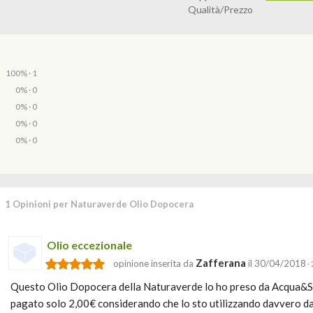
Qualità/Prezzo
100% · 1
0% · 0
0% · 0
0% · 0
0% · 0
1 Opinioni per Naturaverde Olio Dopocera
Olio eccezionale
Zafferana
opinione inserita da
il 30/04/2018
·
Questo Olio Dopocera della Naturaverde lo ho preso da Acqua&Sa
pagato solo 2,00€ considerando che lo sto utilizzando davvero d