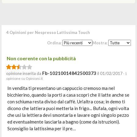
4 Opinioni per Nespresso Lattissima Touch
Ordina:
Mostra:
Non coerente con la pubblicità
Fb-10210014842500373
opinione inserita da
il 01/02/2017
· 1
opinione su Opinioni.it
In vendita ti presentano un cappuccio cremoso ma nel
bicchierino, quando la porti a casa scopri che il latte anche se
con schiuma resta diviso dal caffè. Un'altra cosa; in demo ti
dicono che lattiera puoi metterla in frigo... Bufala, ogni volta
che usi la lettiera devi smontarla e lavare ogni singolo pezzo
ed eventualmente lasciarla a bagno (come da istruzioni).
Sconsiglio la lattissima per il pre…