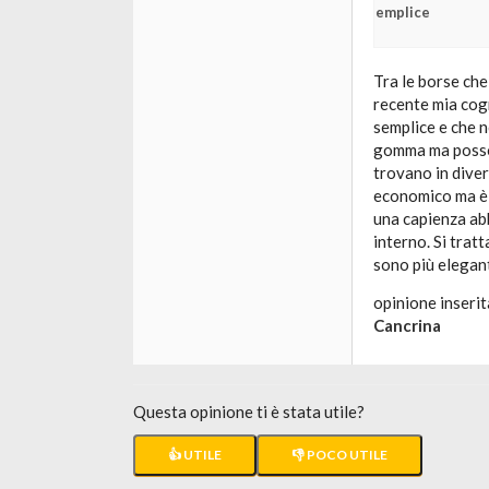
semplice
Tra le borse che
recente mia cogn
semplice e che n
gomma ma posson
trovano in diver
economico ma è 
una capienza ab
interno. Si trat
sono più elegant
opinione inserit
Cancrina
Questa opinione ti è stata utile?
👍 UTILE
👎 POCO UTILE