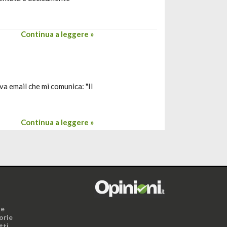
Continua a leggere »
iva email che mi comunica: "Il
Continua a leggere »
i
ne
orie
tti