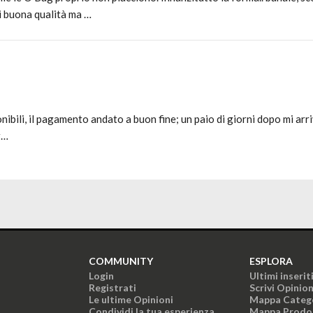
i buona qualità ma …
onibili, il pagamento andato a buon fine; un paio di giorni dopo mi arr
r…
COMMUNITY
ESPLORA
Login
Ultimi inserit
Registrati
Scrivi Opinio
Le ultime Opinioni
Mappa Categ
Condividi la tua esperienza
Mappa Prodo