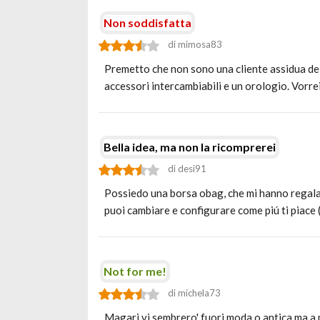
Non soddisfatta
di mimosa83
Premetto che non sono una cliente assidua dei 
accessori intercambiabili e un orologio. Vorr
Bella idea, ma non la ricomprerei
di desi91
Possiedo una borsa obag, che mi hanno regalato
puoi cambiare e configurare come piú ti piace
Not for me!
di michela73
Magari vi sembrero' fuori moda o antica ma a 