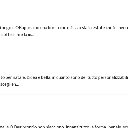
negozi OBag, ma ho una borsa che utilizzo sia in estate che in inver
ei soffermare la m…
 per natale. L'idea é bella, in quanto sono del tutto personalizzabili
 (sceglien…
me le O Bag proprio non piacciono. Innanzitutto la forma.. banale, s