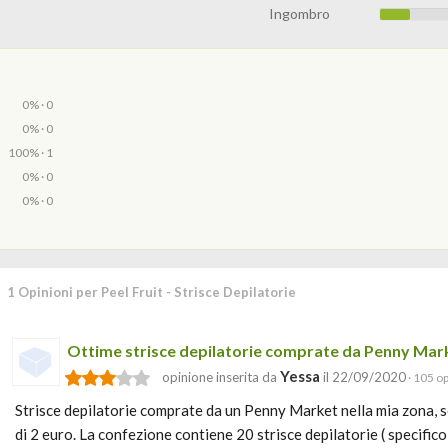
Ingombro
0% · 0
0% · 0
100% · 1
0% · 0
0% · 0
1 Opinioni per Peel Fruit - Strisce Depilatorie
Ottime strisce depilatorie comprate da Penny Mar
Yessa
opinione inserita da
il 22/09/2020
· 105 op
Strisce depilatorie comprate da un Penny Market nella mia zona, 
di 2 euro. La confezione contiene 20 strisce depilatorie ( specific