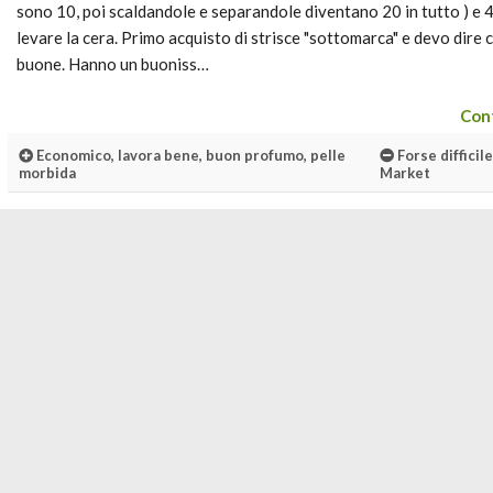
sono 10, poi scaldandole e separandole diventano 20 in tutto ) e 4
levare la cera. Primo acquisto di strisce "sottomarca" e devo dire
buone. Hanno un buoniss…
Cont
Economico, lavora bene, buon profumo, pelle
Forse difficile
morbida
Market