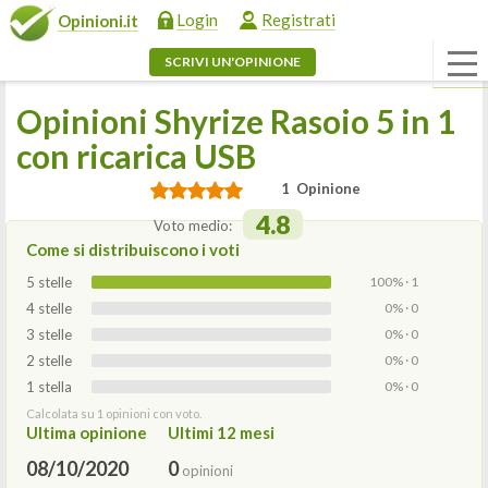
Login
Registrati
Opinioni.it
SCRIVI UN'OPINIONE
Opinioni Shyrize Rasoio 5 in 1
con ricarica USB
1 Opinione
4.8
Voto medio:
Come si distribuiscono i voti
5 stelle
100% · 1
4 stelle
0% · 0
3 stelle
0% · 0
2 stelle
0% · 0
1 stella
0% · 0
Calcolata su 1 opinioni con voto.
Ultima opinione
Ultimi 12 mesi
08/10/2020
0
opinioni