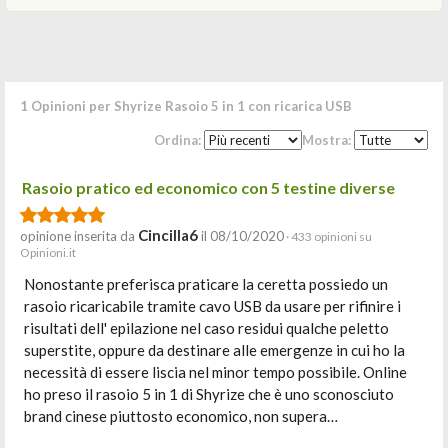
1 Opinioni per Shyrize Rasoio 5 in 1 con ricarica USB
Ordina:
Mostra:
Rasoio pratico ed economico con 5 testine diverse
Cincilla6
opinione inserita da
il 08/10/2020
· 433 opinioni su
Opinioni.it
Nonostante preferisca praticare la ceretta possiedo un
rasoio ricaricabile tramite cavo USB da usare per rifinire i
risultati dell' epilazione nel caso residui qualche peletto
superstite, oppure da destinare alle emergenze in cui ho la
necessità di essere liscia nel minor tempo possibile. Online
ho preso il rasoio 5 in 1 di Shyrize che è uno sconosciuto
brand cinese piuttosto economico, non supera…