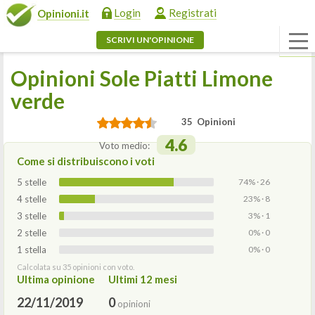
Login
Registrati
Opinioni.it
SCRIVI UN'OPINIONE
Opinioni Sole Piatti Limone
verde
35 Opinioni
4.6
Voto medio:
Come si distribuiscono i voti
5 stelle
74% · 26
4 stelle
23% · 8
3 stelle
3% · 1
2 stelle
0% · 0
1 stella
0% · 0
Calcolata su 35 opinioni con voto.
Ultima opinione
Ultimi 12 mesi
22/11/2019
0
opinioni