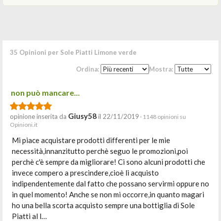
35 Opinioni per Sole Piatti Limone verde
Ordina:
Mostra:
non può mancare...
Giusy58
opinione inserita da
il 22/11/2019
· 1148 opinioni su
Opinioni.it
Mi piace acquistare prodotti differenti per le mie
necessità,innanzitutto perchè seguo le promozioni,poi
perchè c'è sempre da migliorare! Ci sono alcuni prodotti che
invece compero a prescindere,cioè li acquisto
indipendentemente dal fatto che possano servirmi oppure no
in quel momento! Anche se non mi occorre,in quanto magari
ho una bella scorta acquisto sempre una bottiglia di Sole
Piatti al l…