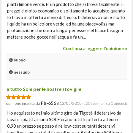
piatti limone verde. E' un prodotto che si trova facilmente, il
prezzo e' molto economico o solitamente lo acquisto quando
lo trovo in offerta a meno di 1 euro. Il detersivo non e' molto
liquido ha un bel colore verde, ed ha una piacevolissima
profumazione che dura a lungo, per essere efficace bisogna
mettere poche gocce nell'acqua e fa un…
Continua a leggere l'opinione »
buono
nessuno
a tutto Sole per le nostre stoviglie
Fb-656
opinione inserita da
il 12/05/2018
· 1231 opinioni su Opinioni.it
Ho acquistato nel mio ultimo giro da Tigotà il detersivo da
lavare i piatti a mano SOLE erano tutti in offerta ad euro
0,90 un prezzo se posso dire low-cost su tanti detersivi
liquidi per lavare i piatti non di marca, il detersivo SOLE era