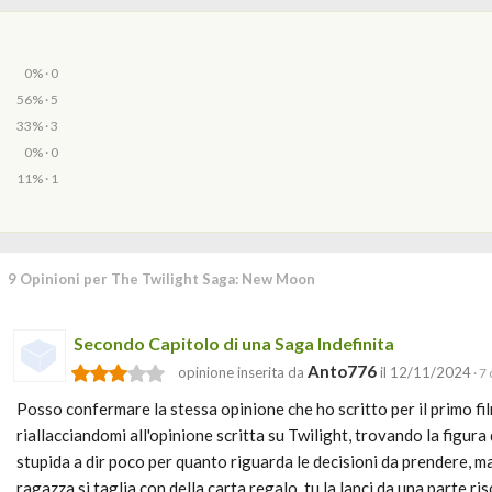
0% · 0
56% · 5
33% · 3
0% · 0
11% · 1
9 Opinioni per The Twilight Saga: New Moon
Secondo Capitolo di una Saga Indefinita
Anto776
opinione inserita da
il 12/11/2024
· 7
Posso confermare la stessa opinione che ho scritto per il primo fi
riallacciandomi all'opinione scritta su Twilight, trovando la figura
stupida a dir poco per quanto riguarda le decisioni da prendere, ma 
ragazza si taglia con della carta regalo, tu la lanci da una parte r