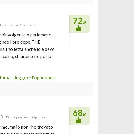
72
%
 opinioni su Opinioni.it
 coinvolgente o perlomeno
econdo libro dopo THE
a l'ho letta anche io e devo
recchio, chiaramente poi la
inua a leggere l'opinione »
68
%
18
· 1255 opinioni su Opinioni.it
imo, ma io non l'ho trovato