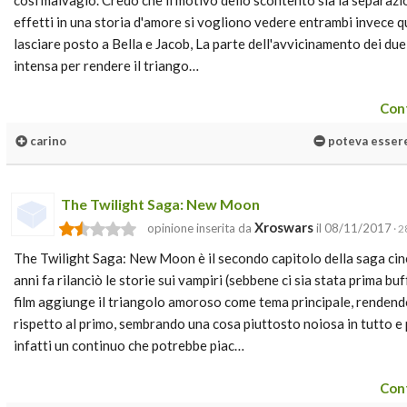
così malvagio. Credo che il motivo dello scontento sia la separazio
effetti in una storia d'amore si vogliono vedere entrambi invece
lasciare posto a Bella e Jacob, La parte dell'avvicinamento dei du
intensa per rendere il triango…
Cont
carino
poteva essere
The Twilight Saga: New Moon
Xroswars
opinione inserita da
il 08/11/2017
· 2
The Twilight Saga: New Moon è il secondo capitolo della saga ci
anni fa rilanciò le storie sui vampiri (sebbene ci sia stata prima buf
film aggiunge il triangolo amoroso come tema principale, rendendo
rispetto al primo, sembrando una cosa piuttosto noiosa in tutto 
infatti un continuo che potrebbe piac…
Cont