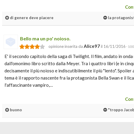
Cont
di genere deve piacere
la protagonis
Bello ma un po' noioso.
Alice97
opinione inserita da
il 16/11/2016
· 100
E' il secondo capitolo della saga di Twilight. Il film, andato in onda
dall'omonimo libro scritto dalla Meyer. Tra i quattro libri (e in cin
decisamente il più noioso e indiscutibilmente il più "lento". Spoiler a
tema è il rapporto nascente fra la protagonista Bella Swan e il li
l'affascinante vampiro,…
Cont
buono
"troppo Jacob