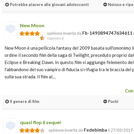
Potrebbe piacere alle giovani adolescenti
Noioso e ripe
New Moon
Fb-1490894747634611
opinione inserita da
Opinioni.it
New Moon è una pellicola fantasy del 2009 basata sull'omonimo li
ordine il secondo film della saga di Twilight, preceduto proprio dal
Eclipse e Breaking Dawn. In questo film si aggiunge l'elemento de
l'abbandono del suo vampiro di fiducia si rifugia tra le braccia del
sulla sua strada. Il film al…
Cont
Il genere di film
Pochi
quasi flop il sequel
Fedebimba
opinione inserita da
il 27/03/2017