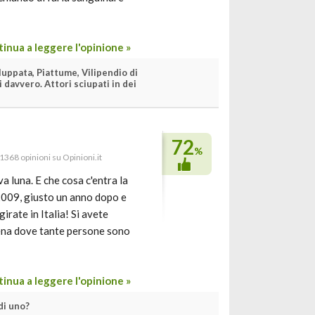
inua a leggere l'opinione »
uppata, Piattume, Vilipendio di
 davvero. Attori sciupati in dei
72
%
 1368 opinioni su Opinioni.it
a luna. E che cosa c'entra la
 2009, giusto un anno dopo e
irate in Italia! Si avete
cena dove tante persone sono
inua a leggere l'opinione »
di uno?