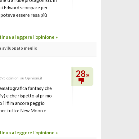
ne tra i due protagonisti. In
 qui Edward scompare per
e poteva essere resa più
inua a leggere l'opinione »
 sviluppato meglio
28
%
895 opinioni su Opinioni.it
nematografica fantasy che
fy) e che rispetto al primo
 il film ancora peggio
e per tutto: New Moon è
inua a leggere l'opinione »