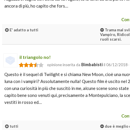
ancora di più, ho capito che fors…
Cont
E' adatto a tutti
Trama mal svil
Vampiro, Ridicoli
ruoli scarsi.
il triangolo no!
Bimbabisti
opinione inserita da
il 06/12/2018
·
Questo è il sequel di Twilight e si chiama New Moon, cioè una nuov
luna con i vampiri? Assolutamente nulla! Questo film è uscito nel
con una curiosità in più che suscitò in me, alcune scene sono state g
capito bene sono venuti qui, precisamente a Montepulciano, la s
vestiti in rosso ed…
Cont
tutti
due è meglio 