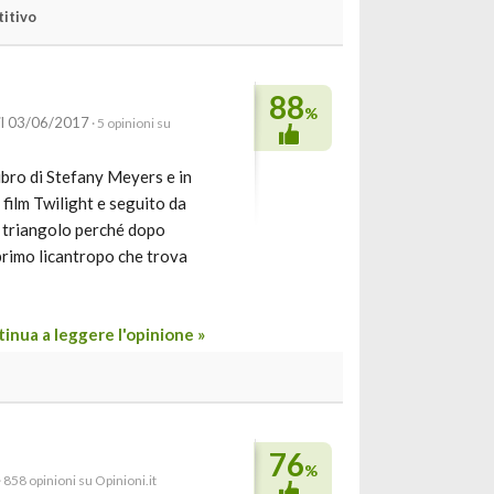
titivo
88
%
il 03/06/2017
· 5 opinioni su
bro di Stefany Meyers e in
 film Twilight e seguito da
l triangolo perché dopo
 primo licantropo che trova
inua a leggere l'opinione »
76
%
· 858 opinioni su Opinioni.it