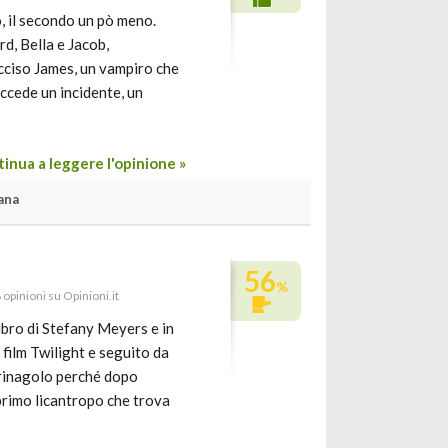
o, il secondo un pò meno.
rd, Bella e Jacob,
ucciso James, un vampiro che
accede un incidente, un
inua a leggere l'opinione »
ana
56
%
 opinioni su Opinioni.it
bro di Stefany Meyers e in
 film Twilight e seguito da
 trinagolo perché dopo
 primo licantropo che trova