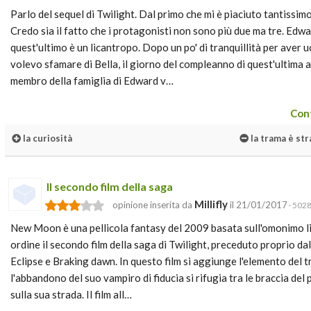
Parlo del sequel di Twilight. Dal primo che mi è piaciuto tantissim
Credo sia il fatto che i protagonisti non sono più due ma tre. Edwa
quest'ultimo è un licantropo. Dopo un po' di tranquillità per aver 
volevo sfamare di Bella, il giorno del compleanno di quest'ultima 
membro della famiglia di Edward v…
Cont
la curiosità
la trama è str
Il secondo film della saga
Millifly
opinione inserita da
il 21/01/2017
· 5028
New Moon è una pellicola fantasy del 2009 basata sull'omonimo li
ordine il secondo film della saga di Twilight, preceduto proprio dal
Eclipse e Braking dawn. In questo film si aggiunge l'elemento del
l'abbandono del suo vampiro di fiducia si rifugia tra le braccia del
sulla sua strada. Il film all…