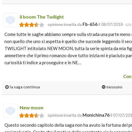
il boom The Twilight
Fb-656
opinione inserita da
il 08/07/2018
· 1231
Come tutte le saghe abbiamo sempre sulla strada una parte meno
non quello che uno si aspetta è quello che succede leggendo il s
TWILIGHT intitolato NEW MOON, tutta la serie spinta da mia figli
ammettere che il primo romanzo dove tutto inizia mi è piaciuto pa
curiosità ti indice a proseguire e in NE…
Cont
la saga continua
nessuno
New moon
Monichina76
opinione inserita da
il 07/07/20
Questo secondo capitolo della saga non ha avuto la fortuna del pr