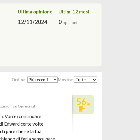
Ultima opinione
Ultimi 12 mesi
12/11/2024
0
opinioni
Ordina:
Mostra:
56
%
 opinioni su Opinioni.it
lm. Vorrei continuare
 di Edward certe volte
ti pare che se la tua
ischiando di farla sanguinare