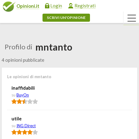
Login
Registrati
Opinioni.it
SCRIVI UN'OPINIONE
mntanto
Profilo di
4 opinioni pubblicate
Le opinioni di mntanto
inaffidabili
su
BuyOn
utile
su
ING Direct