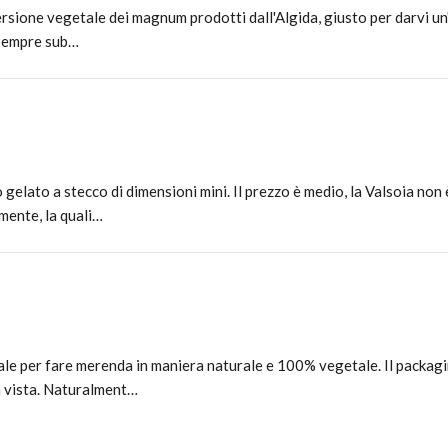
 versione vegetale dei magnum prodotti dall'Algida, giusto per darvi u
è sempre sub…
elato a stecco di dimensioni mini. Il prezzo è medio, la Valsoia non
mente, la quali…
deale per fare merenda in maniera naturale e 100% vegetale. Il packag
la vista. Naturalment…