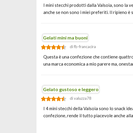
I mini stecchi prodotti dalla Valsoia, sono la
anche se non sono i miei preferiti. Il ripieno 
Gelati mini ma buoni
di fb-francacira
Questa è una confezione che contiene quattro g
una marca economica a mio parere ma, onesta
Gelato gustoso e leggero
di valuzza78
I 4 mini stecchi della Valsoia sono lo snack i
confezione, rende il tutto piacevole anche al