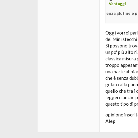
Vantaggi
Senza glutine e p
Oggi vorrei parl
dei Mini stecchi
Si possono trov
un po' più alto r
classica misura 
troppo appesanti
una parte abbia
che è senza dubb
gelato alla pann
quello che tra i
leggero anche p
questo tipo di p
opinione inserit
Alep