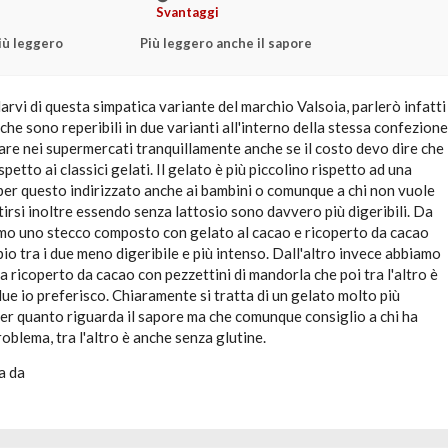
Svantaggi
iù leggero
Più leggero anche il sapore
arvi di questa simpatica variante del marchio Valsoia, parlerò infatti
 che sono reperibili in due varianti all'interno della stessa confezione
are nei supermercati tranquillamente anche se il costo devo dire che
ispetto ai classici gelati. Il gelato è più piccolino rispetto ad una
per questo indirizzato anche ai bambini o comunque a chi non vuole
rsi inoltre essendo senza lattosio sono davvero più digeribili. Da
mo uno stecco composto con gelato al cacao e ricoperto da cacao
io tra i due meno digeribile e più intenso. Dall'altro invece abbiamo
a ricoperto da cacao con pezzettini di mandorla che poi tra l'altro è
 due io preferisco. Chiaramente si tratta di un gelato molto più
er quanto riguarda il sapore ma che comunque consiglio a chi ha
roblema, tra l'altro è anche senza glutine.
a da