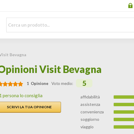
Visit Bevagna
Opinioni Visit Bevagna
5
1 Opinione
Voto medio:
1 persona lo consiglia
affidabilità
assistenza
SCRIVI LA TUA OPINIONE
convenienza
soggiorno
viaggio