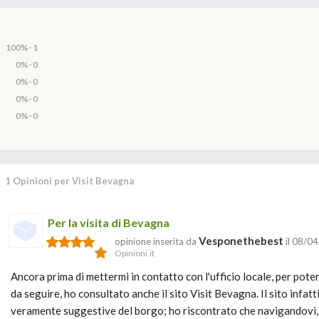
100% · 1
0% · 0
0% · 0
0% · 0
0% · 0
1 Opinioni per Visit Bevagna
Per la visita di Bevagna
Vesponethebest
opinione inserita da
il 08/0
Opinioni.it
Ancora prima di mettermi in contatto con l'ufficio locale, per pote
da seguire, ho consultato anche il sito Visit Bevagna. Il sito infatt
veramente suggestive del borgo; ho riscontrato che navigandovi, 