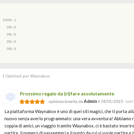
100% · 1
0% · 0
0% · 0
0% · 0
0% · 0
1 Opinioni per Waynabox
Prossimo regalo da (ri)fare assolutamente
Admin
opinione inserita da
il 18/01/2023
· 1647 
La piattaforma Waynabox è uno di quei siti magici, che ti porta all
nuovo senza averlo programmato: una vera avventura! Abbiamo re
coppia di amici, un viaggio tramite Waynabox, ci è bastato inserire
partire, il numero di passeggeri e il punto da cui si vuole partire e 