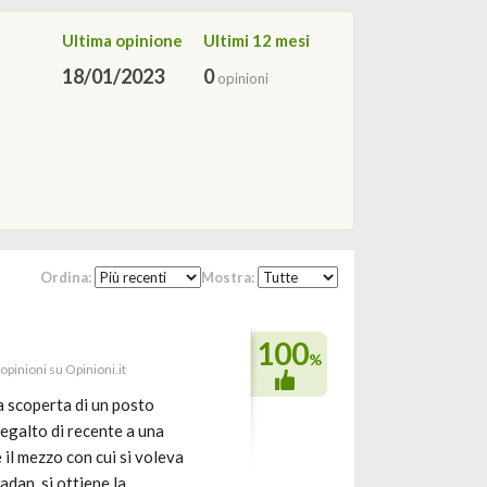
Ultima opinione
Ultimi 12 mesi
18/01/2023
0
opinioni
Ordina:
Mostra:
100
%
opinioni su Opinioni.it
a scoperta di un posto
galto di recente a una
 il mezzo con cui si voleva
tadan, si ottiene la