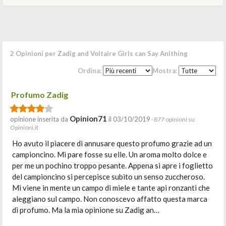
2 Opinioni per Zadig and Voltaire Girls can Say Anithing
Ordina:
Mostra:
Profumo Zadig
Opinion71
opinione inserita da
il 03/10/2019
· 877 opinioni su
Opinioni.it
Ho avuto il piacere di annusare questo profumo grazie ad un
campioncino. Mi pare fosse su elle. Un aroma molto dolce e
per me un pochino troppo pesante. Appena si apre i foglietto
del campioncino si percepisce subito un senso zuccheroso.
Mi viene in mente un campo di miele e tante api ronzanti che
aleggiano sul campo. Non conoscevo affatto questa marca
di profumo. Ma la mia opinione su Zadig an…