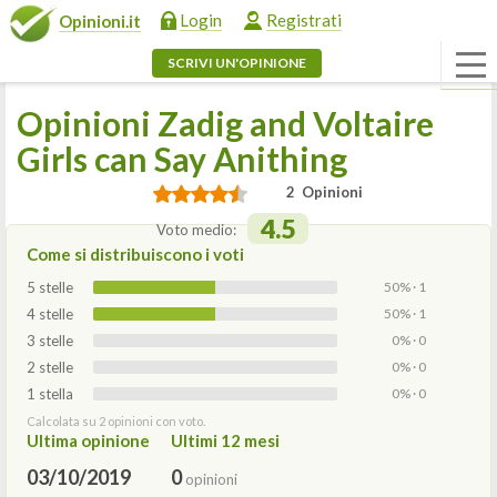
Login
Registrati
Opinioni.it
SCRIVI UN'OPINIONE
Opinioni Zadig and Voltaire
Girls can Say Anithing
2 Opinioni
4.5
Voto medio:
Come si distribuiscono i voti
5 stelle
50% · 1
4 stelle
50% · 1
3 stelle
0% · 0
2 stelle
0% · 0
1 stella
0% · 0
Calcolata su 2 opinioni con voto.
Ultima opinione
Ultimi 12 mesi
03/10/2019
0
opinioni