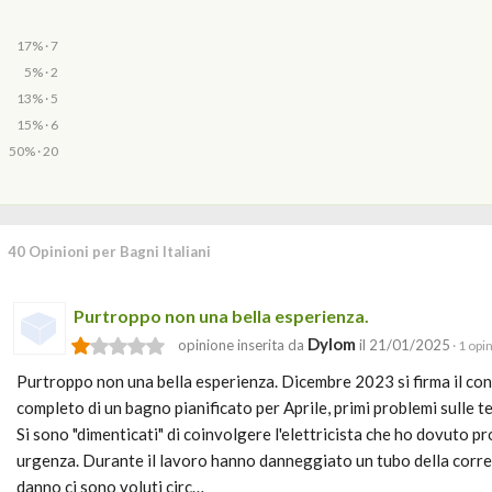
17% · 7
5% · 2
13% · 5
15% · 6
50% · 20
40 Opinioni per Bagni Italiani
Purtroppo non una bella esperienza.
Dylom
opinione inserita da
il 21/01/2025
· 1 opi
Purtroppo non una bella esperienza. Dicembre 2023 si firma il cont
completo di un bagno pianificato per Aprile, primi problemi sulle t
Si sono "dimenticati" di coinvolgere l'elettricista che ho dovuto p
urgenza. Durante il lavoro hanno danneggiato un tubo della corrent
danno ci sono voluti circ…