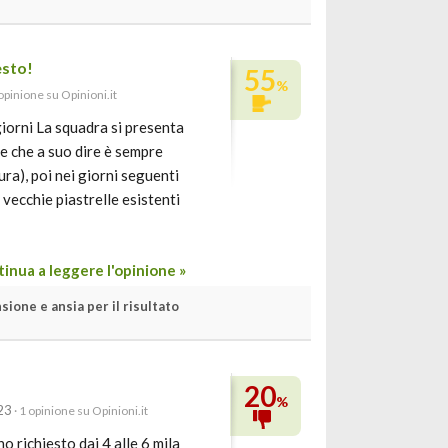
esto!
55
%
 opinione su Opinioni.it
iorni La squadra si presenta
le che a suo dire è sempre
ra), poi nei giorni seguenti
vecchie piastrelle esistenti
inua a leggere l'opinione »
sione e ansia per il risultato
20
%
23
· 1 opinione su Opinioni.it
o richiesto dai 4 alle 6 mila