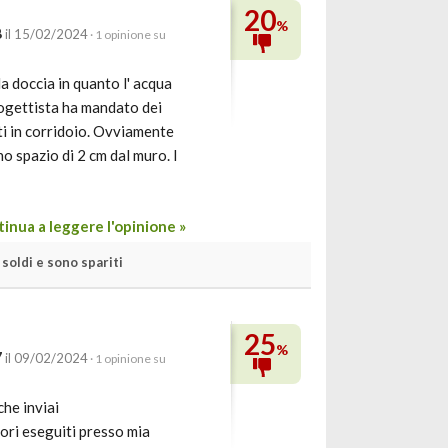
20
%
8
il 15/02/2024
· 1 opinione su
a doccia in quanto l' acqua
progettista ha mandato dei
i in corridoio. Ovviamente
o spazio di 2 cm dal muro. I
inua a leggere l'opinione »
soldi e sono spariti
25
%
7
il 09/02/2024
· 1 opinione su
che inviai
ori eseguiti presso mia