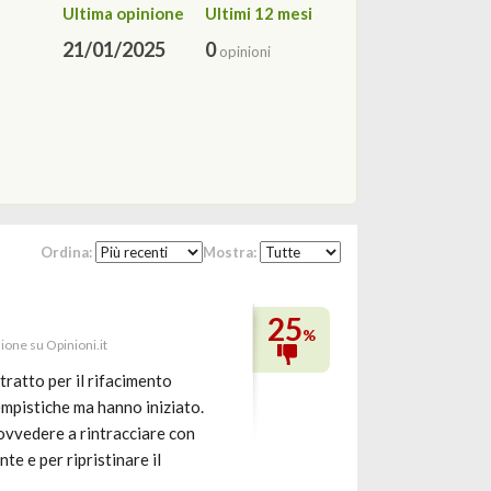
Ultima opinione
Ultimi 12 mesi
21/01/2025
0
opinioni
Ordina:
Mostra:
25
%
nione su Opinioni.it
ratto per il rifacimento
empistiche ma hanno iniziato.
rovvedere a rintracciare con
e e per ripristinare il