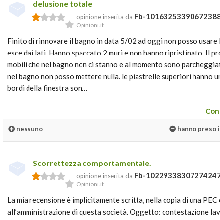
delusione totale
Fb-1016325339067238
opinione inserita da
Opinioni.it
Finito di rinnovare il bagno in data 5/02 ad oggi non posso usare l
esce dai lati. Hanno spaccato 2 muri e non hanno ripristinato. Il 
mobili che nel bagno non ci stanno e al momento sono parcheggiat
nel bagno non posso mettere nulla. le piastrelle superiori hanno un
bordi della finestra son…
Cont
nessuno
hanno preso i 
Scorrettezza comportamentale.
Fb-1022933830727424
opinione inserita da
Opinioni.it
La mia recensione è implicitamente scritta, nella copia di una PEC 
all’amministrazione di questa società. Oggetto: contestazione lav