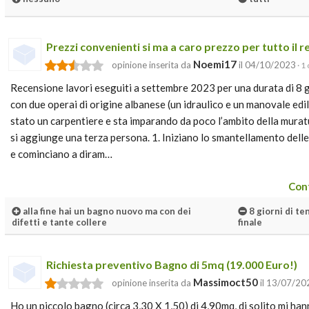
Prezzi convenienti si ma a caro prezzo per tutto il r
Noemi17
opinione inserita da
il 04/10/2023
· 1
Recensione lavori eseguiti a settembre 2023 per una durata di 8 g
con due operai di origine albanese (un idraulico e un manovale edi
stato un carpentiere e sta imparando da poco l’ambito della muratu
si aggiunge una terza persona. 1. Iniziano lo smantellamento delle 
e cominciano a diram…
Cont
alla fine hai un bagno nuovo ma con dei
8 giorni di ten
difetti e tante collere
finale
Richiesta preventivo Bagno di 5mq (19.000 Euro!)
Massimoct50
opinione inserita da
il 13/07/20
Ho un piccolo bagno (circa 3,30 X 1,50) di 4,90mq, di solito mi hann