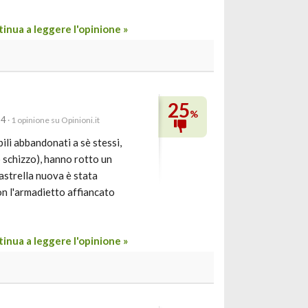
inua a leggere l'opinione »
25
%
24
· 1 opinione su Opinioni.it
ili abbandonati a sè stessi,
o schizzo), hanno rotto un
astrella nuova è stata
on l'armadietto affiancato
inua a leggere l'opinione »