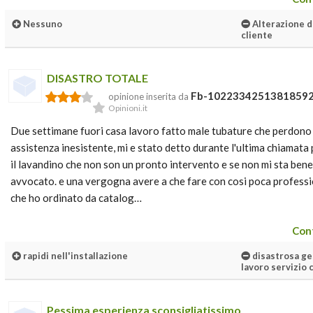
Nessuno
Alterazione de
cliente
DISASTRO TOTALE
Fb-1022334251381859
opinione inserita da
Opinioni.it
Due settimane fuori casa lavoro fatto male tubature che perdono m
assistenza inesistente, mi e stato detto durante l'ultima chiamata
il lavandino che non son un pronto intervento e se non mi sta bene
avvocato. e una vergogna avere a che fare con cosi poca profession
che ho ordinato da catalog…
Cont
rapidi nell'installazione
disastrosa ges
lavoro servizio 
Pessima esperienza sconsigliatissimo