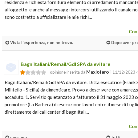
residenza e richiesta fornitura elemento di arredamento mancante
all’oggetto, e anche ai messaggi intercorsi utilizzando il canale n
sono costretto a ufficializzare le mie richi…
Cont
Vista l'esperienza, non ne trovo.
Dopo aver pres
BagniItaliani/Remail/Gdl SPA da evitare
Maxlofaro
opinione inserita da
il 11/12/2023
·
BagniItaliani/Remail/Gdl SPA da evitare. Ditta esecutrice (Frank S
Militello - Sicilia) da dimenticare. Provo a descrivere con amare
accaduto. 1. Servizio quietanzato a fatturato il 31 maggio 2023 
promotore (La Barbera) di esecuzione lavori entro il mese di Lugli
direttamente dal call center di bagniitali…
Cont
nessuno
tutti