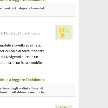
l contratto dopo la firma del
60
%
2
il 19/06/2023
· 1 opinione su
obile e lavello sbagliati,
 per cercare di farmi mandare
 di rivolgermi pure ad un
alità. In un foto il mobile
inua a leggere l'opinione »
tione degli ordini e flussi di
clienti truffaldino come pochi