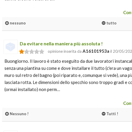
Cont
nessuno
tutto
Da evitare nella maniera più assoluta !
A16101953a
opinione inserita da
il 20/05/20
Buongiorno. Il lavoro è stato eseguito da due lavoratori instancab
senza una piantina su come e dove installare il tutto (c'era un vag
muro sul retro del bagno (poi riparato e, comunque si vede), una pi
lasciata rotta. Le dimensioni dello specchio sono troppo gradi e c
(ormai installato) non perm…
Cont
Nessuno !
Tutti !