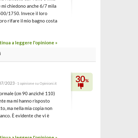
e mi chiedono anche 6/7 mila
500/1750. Invece il loro
ro rifare il mio bagno costa
inua a leggere l'opinione »
i
30
%
/07/2023
· 1 opinione su Opinioni.it
 normale (cm 90 anziché 110)
ente ma mi hanno risposto
tto, ma nella mia copia non
ianco. È evidente che vi è
inua a leggere l'opinione »