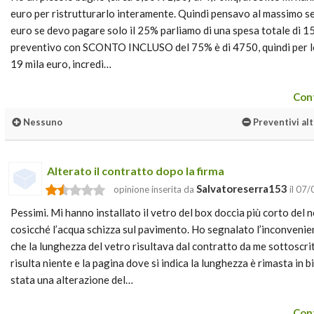
euro per ristrutturarlo interamente. Quindi pensavo al massimo s
euro se devo pagare solo il 25% parliamo di una spesa totale di 1
preventivo con SCONTO INCLUSO del 75% è di 4750, quindi per lo
19 mila euro, incredi…
Cont
Nessuno
Preventivi alt
Alterato il contratto dopo la firma
Salvatoreserra153
opinione inserita da
il 07
Pessimi. Mi hanno installato il vetro del box doccia più corto del
cosicché l’acqua schizza sul pavimento. Ho segnalato l’inconveni
che la lunghezza del vetro risultava dal contratto da me sottoscri
risulta niente e la pagina dove si indica la lunghezza è rimasta in b
stata una alterazione del…
Cont