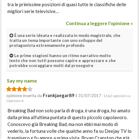
tra le primissime posizioni di quasi tutte le classifiche delle
migliori serie televisive…
Continua a leggere l'opinione »
È una serie ideata e realizzata in modo magistrale, che
tratta un tema importante con uno sviluppo del
protagonista estremamente profondo
Le prime stagioni hanno un ritmo narrativo molto
lento che non tutti possono capire e apprezzare e che
potrebbe scoraggiare molti dal proseguire
Say my name
Frankjaegar89
opinione inserita da
il 31/07/2017
· 1162 opinioni su
Opinioni.it
Breaking Bad non solo parla di droga, è una droga, ho amato
dalla prima all'ultima puntata di questo piccolo capolavoro.
Conoscevo già Breaking Bad, ma non ebbi mai modo di
vederlo, la fortuna volle che qualche anno fa su Deejay TV lo
trasmisero e fu amore a prima vista. Bryan Cranston che già