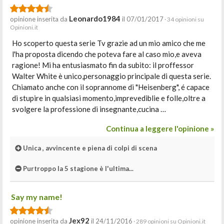
Leonardo1984
opinione inserita da
il 07/01/2017
· 34 opinioni su
Opinioni.it
Ho scoperto questa serie Tv grazie ad un mio amico che me
l'ha proposta dicendo che poteva fare al caso mio,e aveva
ragione! Mi ha entusiasmato fin da subito: il proffessor
Walter White è unico,personaggio principale di questa serie.
Chiamato anche con il soprannome di "Heisenberg", é capace
di stupire in qualsiasi momento,imprevediblie e folle,oltre a
svolgere la professione di insegnante,cucina …
Continua a leggere l'opinione »
Unica , avvincente e piena di colpi di scena
Purtroppo la 5 stagione è l'ultima...
Say my name!
Jex92
opinione inserita da
il 24/11/2016
· 289 opinioni su Opinioni.it