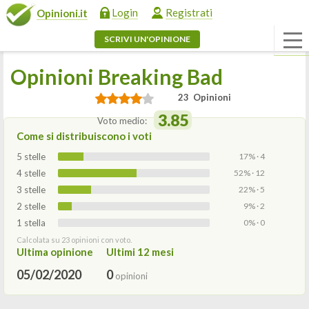
Login
Registrati
Opinioni.it
SCRIVI UN'OPINIONE
Opinioni Breaking Bad
23 Opinioni
3.85
Voto medio:
Come si distribuiscono i voti
5 stelle
17% · 4
4 stelle
52% · 12
3 stelle
22% · 5
2 stelle
9% · 2
1 stella
0% · 0
Calcolata su 23 opinioni con voto.
Ultima opinione
Ultimi 12 mesi
05/02/2020
0
opinioni