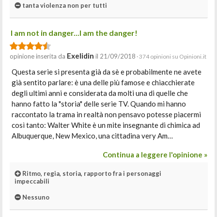
tanta violenza non per tutti
I am not in danger...I am the danger!
Exelidin
opinione inserita da
il 21/09/2018
· 374 opinioni su Opinioni.it
Questa serie si presenta già da sè e probabilmente ne avete
già sentito parlare: è una delle più famose e chiacchierate
degli ultimi anni e considerata da molti una di quelle che
hanno fatto la "storia" delle serie TV. Quando mi hanno
raccontato la trama in realtà non pensavo potesse piacermi
così tanto: Walter White è un mite insegnante di chimica ad
Albuquerque, New Mexico, una cittadina very Am…
Continua a leggere l'opinione »
Ritmo, regia, storia, rapporto fra i personaggi
impeccabili
Nessuno