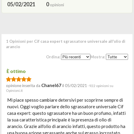
05/02/2021
0
opinioni
1 Opinioni per Cif casa expert sgrassatore universale all'olio di
arancio
Ordina:
Mostra:
È ottimo
Chanel67
opinione inserita da
il 05/02/2021
· 922 opinioni su
Opinioni.it
Mi piace spesso cambiare detersivi per scoprirne sempre di
nuovi. Oggi voglio parlare dello sgrassatore universale Cif
casa expert: questo sgrassatore ha un buon profumo, infatti
la sua caratteristica principale è la presenza di olio di
arancio. Grazie all'olio di arancio infatti, questo prodotto ha
una buona azione sgrassante anche sul grasso incrostato,