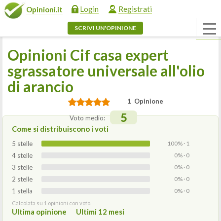
Login
Registrati
Opinioni.it
SCRIVI UN'OPINIONE
Opinioni Cif casa expert
sgrassatore universale all'olio
di arancio
1 Opinione
5
Voto medio:
Come si distribuiscono i voti
5 stelle
100% · 1
4 stelle
0% · 0
3 stelle
0% · 0
2 stelle
0% · 0
1 stella
0% · 0
Calcolata su 1 opinioni con voto.
Ultima opinione
Ultimi 12 mesi