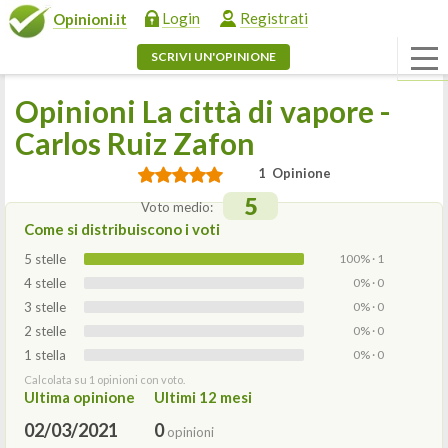
Login
Registrati
Opinioni.it
SCRIVI UN'OPINIONE
Opinioni La città di vapore -
Carlos Ruiz Zafon
1 Opinione
5
Voto medio:
Come si distribuiscono i voti
5 stelle
100% · 1
4 stelle
0% · 0
3 stelle
0% · 0
2 stelle
0% · 0
1 stella
0% · 0
Calcolata su 1 opinioni con voto.
Ultima opinione
Ultimi 12 mesi
02/03/2021
0
opinioni