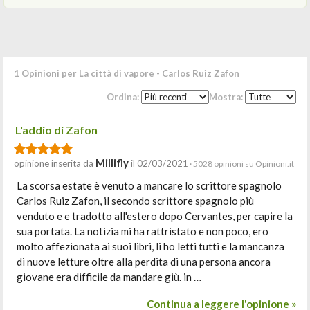
1 Opinioni per La città di vapore - Carlos Ruiz Zafon
Ordina:
Mostra:
L'addio di Zafon
Millifly
opinione inserita da
il 02/03/2021
· 5028 opinioni su Opinioni.it
La scorsa estate è venuto a mancare lo scrittore spagnolo
Carlos Ruiz Zafon, il secondo scrittore spagnolo più
venduto e e tradotto all'estero dopo Cervantes, per capire la
sua portata. La notizia mi ha rattristato e non poco, ero
molto affezionata ai suoi libri, li ho letti tutti e la mancanza
di nuove letture oltre alla perdita di una persona ancora
giovane era difficile da mandare giù. in …
Continua a leggere l'opinione »