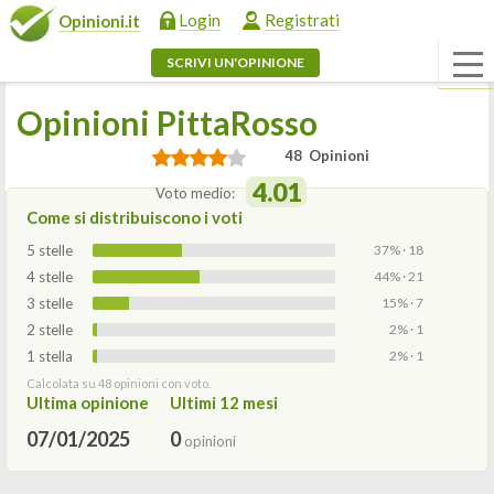
Login
Registrati
Opinioni.it
SCRIVI UN'OPINIONE
Opinioni PittaRosso
48 Opinioni
4.01
Voto medio:
Come si distribuiscono i voti
5 stelle
37% · 18
4 stelle
44% · 21
3 stelle
15% · 7
2 stelle
2% · 1
1 stella
2% · 1
Calcolata su 48 opinioni con voto.
Ultima opinione
Ultimi 12 mesi
07/01/2025
0
opinioni