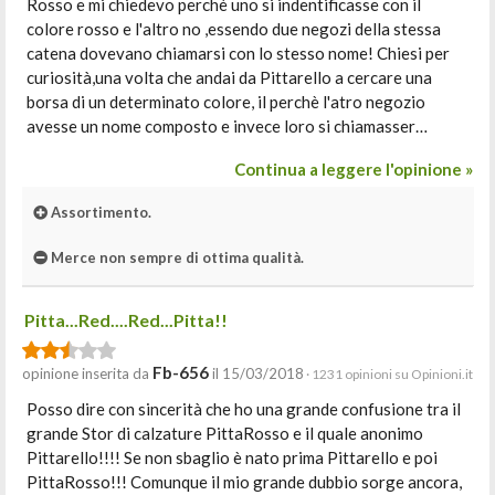
Rosso e mi chiedevo perchè uno si indentificasse con il
colore rosso e l'altro no ,essendo due negozi della stessa
catena dovevano chiamarsi con lo stesso nome! Chiesi per
curiosità,una volta che andai da Pittarello a cercare una
borsa di un determinato colore, il perchè l'atro negozio
avesse un nome composto e invece loro si chiamasser…
Continua a leggere l'opinione »
Assortimento.
Merce non sempre di ottima qualità.
Pitta...Red....Red...Pitta!!
Fb-656
opinione inserita da
il 15/03/2018
· 1231 opinioni su Opinioni.it
Posso dire con sincerità che ho una grande confusione tra il
grande Stor di calzature PittaRosso e il quale anonimo
Pittarello!!!! Se non sbaglio è nato prima Pittarello e poi
PittaRosso!!! Comunque il mio grande dubbio sorge ancora,