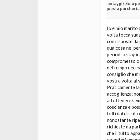
vantaggi? Solo pe
questa porcheria
Io e mio marito
volta tocca suda
con risposte dai
qualcosa nel per
periodi o stagi
compromesso o p
del tempo necess
consiglio che mi
vostra volta al 
Praticamente la 
accoglienza; non
ad ottenere sem
coscienza e poss
tolti dal circui
nonostante ripet
richieste da par
che il tutto app
volontariamente