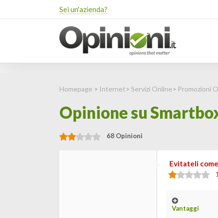
Sei un'azienda?
Homepage
>
Internet
>
Servizi Online
>
Promozioni O
Opinione su Smartbox: 
68 Opinioni
Evitateli come 
Vantaggi