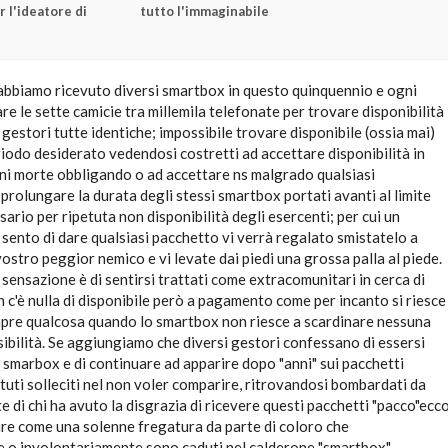
r l'ideatore di
tutto l'immaginabile
 abbiamo ricevuto diversi smartbox in questo quinquennio e ogni
re le sette camicie tra millemila telefonate per trovare disponibilità
 gestori tutte identiche; impossibile trovare disponibile (ossia mai)
iodo desiderato vedendosi costretti ad accettare disponibilità in
oni morte obbligando o ad accettare ns malgrado qualsiasi
rolungare la durata degli stessi smartbox portati avanti al limite
ario per ripetuta non disponibilità degli esercenti; per cui un
 sento di dare qualsiasi pacchetto vi verrà regalato smistatelo a
vostro peggior nemico e vi levate dai piedi una grossa palla al piede.
sensazione è di sentirsi trattati come extracomunitari in cerca di
 c'è nulla di disponibile però a pagamento come per incanto si riesce
pre qualcosa quando lo smartbox non riesce a scardinare nessuna
ibilità. Se aggiungiamo che diversi gestori confessano di essersi
to smarbox e di continuare ad apparire dopo "anni" sui pacchetti
uti solleciti nel non voler comparire, ritrovandosi bombardati da
te di chi ha avuto la disgrazia di ricevere questi pacchetti "pacco"ecc
are come una solenne fregatura da parte di coloro che
 o involontariamente sono caduti nel calderone "smartbox"