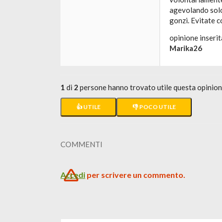
agevolando solo
gonzi. Evitate c
opinione inserit
Marika26
1
di
2
persone hanno trovato utile questa opinio
👍 UTILE
👎 POCO UTILE
COMMENTI
Accedi
per scrivere un commento.