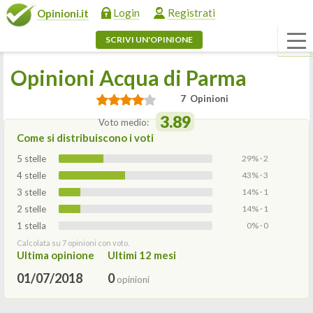
Login
Registrati
Opinioni.it
SCRIVI UN'OPINIONE
Opinioni Acqua di Parma
7 Opinioni
3.89
Voto medio:
Come si distribuiscono i voti
5 stelle
29% · 2
4 stelle
43% · 3
3 stelle
14% · 1
2 stelle
14% · 1
1 stella
0% · 0
Calcolata su 7 opinioni con voto.
Ultima opinione
Ultimi 12 mesi
01/07/2018
0
opinioni