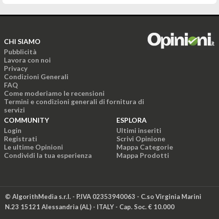
CHI SIAMO
Pubblicità
Lavora con noi
Privacy
Condizioni Generali
FAQ
Come moderiamo le recensioni
Termini e condizioni generali di fornitura di
servizi
COMMUNITY
ESPLORA
Login
Ultimi inseriti
Registrati
Scrivi Opinione
Le ultime Opinioni
Mappa Categorie
Condividi la tua esperienza
Mappa Prodotti
© AlgorithMedia s.r.l. - P.IVA 02353940063 - C.so Virginia Marini
N.23 15121 Alessandria (AL) - ITALY - Cap. Soc. € 10.000