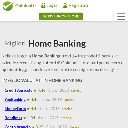
Login
Registrati
Opinioni.it
SCRIVI UN'OPINIONE
Home Banking
Migliori
Nella categoria
Home Banking
trovi 14 tra prodotti, servizi e
aziende recensiti dagli utenti di Opinioni.it, ordinati per numero di
opinioni: leggi esperienze reali, voti e consigli prima di scegliere.
I MEGLIO VALUTATI IN HOME BANKING
Crédit Agricole
★ 4.46
· 6 op.
· 2022
storica
YouBanking
★ 4.45
· 5 op.
· 2019
storica
MoneyFarm
★ 4.4
· 5 op.
· 2018
storica
Rendimax
★ 4.04
· 6 op.
· 2018
storica
Conto Arancio
★ 3.25
· 8 op.
· 2022
storica