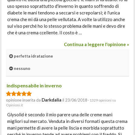
uso spesso soprattutto d'inverno in quanto soffrendo di
diabete le mani tendono a seccarsi e screpolarsi; è l'unica
crema che mi dà una pelle vellutata. A volte la utilizzo anche
sul viso perché ho lo stesso problema delle mani e devo dire
che è una crema ccellente. Il costo è …
Continua a leggere l'opinione »
perfetta idratazione
nessuno
indispensabile in inverno
Darkdalia
opinione inserita da
il 23/06/2018
· 1329 opinioni su
Opinioni.it
Glysolid è secondo il mio parere una delle creme mani
migliori sul mercato. Venduta in diversi formati questa crema
mani permette di avere la pelle liscia e morbida soprattutto
perché in inverno tende ad avere problemi con il freddo. Si