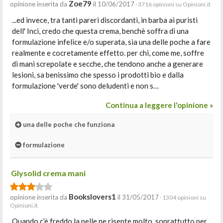
Zoe79
opinione inserita da
il 10/06/2017
· 3716 opinioni su Opinioni.it
...ed invece, tra tanti pareri discordanti, in barba ai puristi
dell' Inci, credo che questa crema, benchè soffra di una
formulazione infelice e/o superata, sia una delle poche a fare
realmente e cocretamente effetto. per chi, come me, soffre
di mani screpolate e secche, che tendono anche a generare
lesioni, sa benissimo che spesso i prodotti bio e dalla
formulazione 'verde' sono deludenti e non s…
Continua a leggere l'opinione »
una delle poche che funziona
formulazione
Glysolid crema mani
Bookslovers1
opinione inserita da
il 31/05/2017
· 1304 opinioni su
Opinioni.it
Quando c’è freddo la pelle ne risente molto, soprattutto per