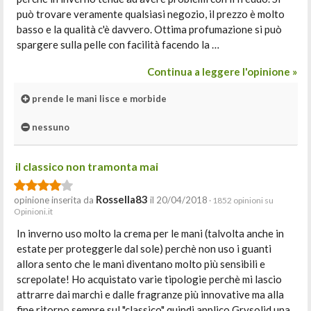
può trovare veramente qualsiasi negozio, il prezzo è molto
basso e la qualità c'è davvero. Ottima profumazione si può
spargere sulla pelle con facilità facendo la …
Continua a leggere l'opinione »
prende le mani lisce e morbide
nessuno
il classico non tramonta mai
Rossella83
opinione inserita da
il 20/04/2018
· 1852 opinioni su
Opinioni.it
In inverno uso molto la crema per le mani (talvolta anche in
estate per proteggerle dal sole) perchè non uso i guanti
allora sento che le mani diventano molto più sensibili e
screpolate! Ho acquistato varie tipologie perchè mi lascio
attrarre dai marchi e dalle fragranze più innovative ma alla
fine ritorno sempre sul "classico" quindi applico Grysolid,una