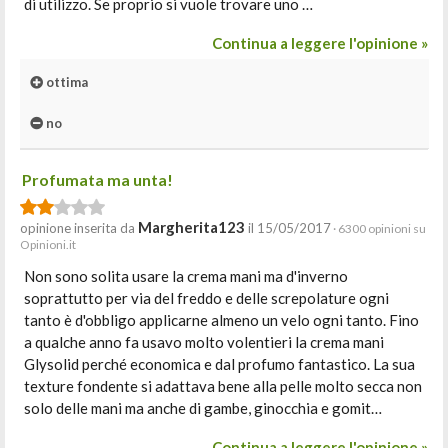
di utilizzo. Se proprio si vuole trovare uno …
Continua a leggere l'opinione »
ottima
no
Profumata ma unta!
Margherita123
opinione inserita da
il 15/05/2017
· 6300 opinioni su
Opinioni.it
Non sono solita usare la crema mani ma d'inverno
soprattutto per via del freddo e delle screpolature ogni
tanto è d'obbligo applicarne almeno un velo ogni tanto. Fino
a qualche anno fa usavo molto volentieri la crema mani
Glysolid perché economica e dal profumo fantastico. La sua
texture fondente si adattava bene alla pelle molto secca non
solo delle mani ma anche di gambe, ginocchia e gomit…
Continua a leggere l'opinione »