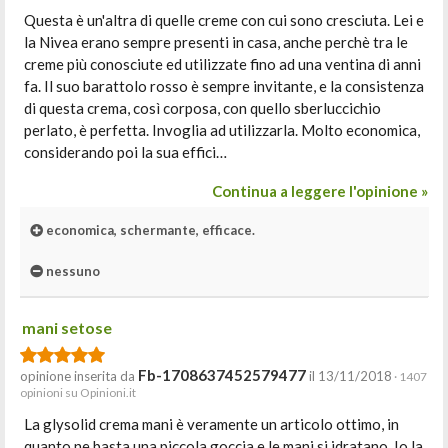
Questa è un'altra di quelle creme con cui sono cresciuta. Lei e
la Nivea erano sempre presenti in casa, anche perchè tra le
creme più conosciute ed utilizzate fino ad una ventina di anni
fa. Il suo barattolo rosso è sempre invitante, e la consistenza
di questa crema, così corposa, con quello sberluccichio
perlato, è perfetta. Invoglia ad utilizzarla. Molto economica,
considerando poi la sua effici…
Continua a leggere l'opinione »
economica, schermante, efficace.
nessuno
mani setose
Fb-1708637452579477
opinione inserita da
il 13/11/2018
· 1407
opinioni su Opinioni.it
La glysolid crema mani è veramente un articolo ottimo, in
quanto ne basta una piccola goccia e le mani si idratano. Io la