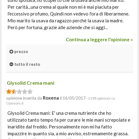
sono sposata, ho scoperto che la usava anche mio marito.
Per carità...una crema al quale non mi è mai piaciuta per
l'eccessivo profumo, Quindi non vedevo l'ora di liberarmene.
Mio marito la usava da ragazzo perchè la usava la madre.
Però per fortuna, grazie alle aziende che si aggi…
Continua a leggere l'opinione »
prezzo
tutto il resto
Glysolid Crema mani
Roxena
opinione inserita da
il 16/05/2017
· 1198 opinioni su
Opinioni.it
Glysolid Crema mani: E' una crema nutriente che ho
utilizzato tanto tempo fa per curare le mie mani screpolate e
inaridite dal freddo. Personalmente non mi ha fatto
impazzire in quanto sia, a mio avviso, estremamente grassa.