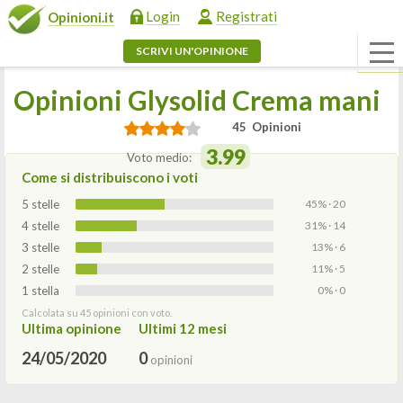
Login
Registrati
Opinioni.it
SCRIVI UN'OPINIONE
Opinioni Glysolid Crema mani
45 Opinioni
3.99
Voto medio:
Come si distribuiscono i voti
5 stelle
45% · 20
4 stelle
31% · 14
3 stelle
13% · 6
2 stelle
11% · 5
1 stella
0% · 0
Calcolata su 45 opinioni con voto.
Ultima opinione
Ultimi 12 mesi
24/05/2020
0
opinioni