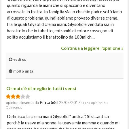
quanto riguarda le mani che si spaccano e diventano
arrossate in fretta. In famiglia sia io che mio padre soffriamo
di questo problema, quindi abbiamo provato diverse creme,
fra le quali Glysolid crema mani. Glysolid è venduta sia in
barattolo che in tubetto, entrambi di colore rosso, noi di
solito acquistiamo il barattolino da 100ml ch…
Continua a leggere l'opinione »
vedi opi
molto unta
Ormai c'è di meglio in tutti i sensi
Pinta66
opinione inserita da
il 28/05/2017
· 1161 opinioni su
Opinioni.it
Definisco la crema mani Glysolid " antica ". Si si...antica
perchè la usava mia nonna, la usava mia mamma e quando mi