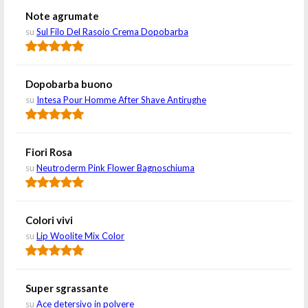
Note agrumate
su
Sul Filo Del Rasoio Crema Dopobarba
Dopobarba buono
su
Intesa Pour Homme After Shave Antirughe
Fiori Rosa
su
Neutroderm Pink Flower Bagnoschiuma
Colori vivi
su
Lip Woolite Mix Color
Super sgrassante
su
Ace detersivo in polvere