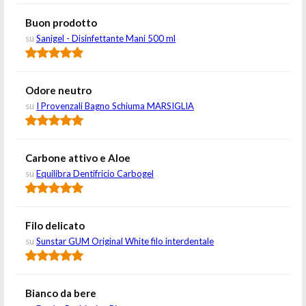
Buon prodotto
su
Sanigel - Disinfettante Mani 500 ml
Odore neutro
su
I Provenzali Bagno Schiuma MARSIGLIA
Carbone attivo e Aloe
su
Equilibra Dentifricio Carbogel
Filo delicato
su
Sunstar GUM Original White filo interdentale
Bianco da bere