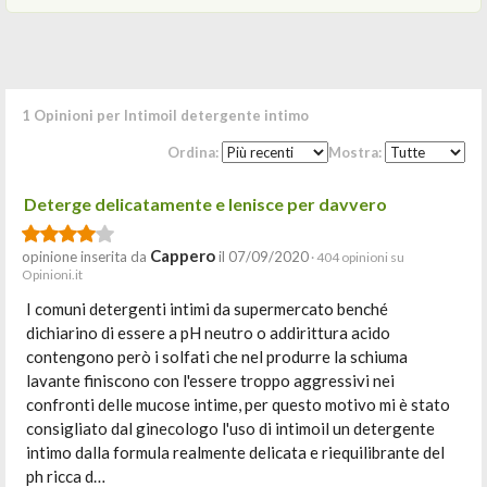
1 Opinioni per Intimoil detergente intimo
Ordina:
Mostra:
Deterge delicatamente e lenisce per davvero
Cappero
opinione inserita da
il 07/09/2020
· 404 opinioni su
Opinioni.it
I comuni detergenti intimi da supermercato benché
dichiarino di essere a pH neutro o addirittura acido
contengono però i solfati che nel produrre la schiuma
lavante finiscono con l'essere troppo aggressivi nei
confronti delle mucose intime, per questo motivo mi è stato
consigliato dal ginecologo l'uso di intimoil un detergente
intimo dalla formula realmente delicata e riequilibrante del
ph ricca d…