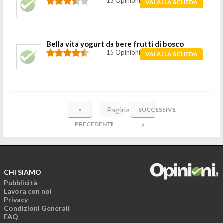
16 Opinioni
VAI ALLA SCHEDA
Bella vita yogurt da bere frutti di bosco
16 Opinioni
VAI ALLA SCHEDA
Pagina
«
SUCCESSIVE
2
PRECEDENTI
»
di
26
CHI SIAMO
Pubblicità
Lavora con noi
Privacy
Condizioni Generali
FAQ