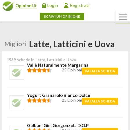
Login
Registrati
Opinioni.it
SCRIVI UN'OPINIONE
Latte, Latticini e Uova
Migliori
1539 schede in Latte, Latticini e Uova
Vallè Naturalmente Margarina
25 Opinioni
VAI ALLA SCHEDA
Yogurt Granarolo Bianco Dolce
25 Opinioni
VAI ALLA SCHEDA
Galbani Gim Gorgonzola D.O.P