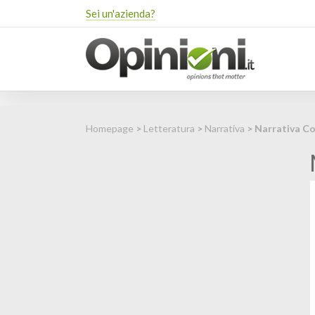
Sei un'azienda?
Homepage
>
Letteratura
>
Narrativa
> Narrativa C