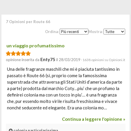
7 Opinioni per Route 66
Ordina:
Mostra:
un viaggio profumatissimo
Enty75
opinione inserita da
il 28/03/2019
· 1638 opinioni su Opinioni.it
Una delle fragranze maschili che mi è piaciuta tantissimo in
passato è Route 66 (sì, proprio come la famosissima
superstrada che attraversa gli Stati Uniti d’america da parte
a parte) prodotta dal marchio Coty…piu’ che un profumo la
definirei colonia ma con un tocco in piu’… è una fragranza
che, pur essendo molto virile risulta freschissima e vivace
nonché seducente ed elegante. Era una colonia mo…
Continua a leggere l'opinione »
colonia particolarissima