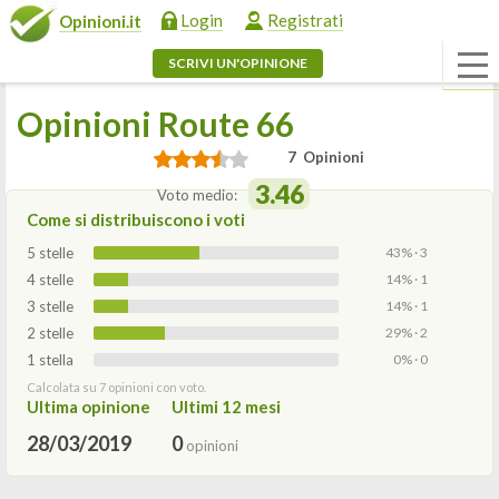
Login
Registrati
Opinioni.it
SCRIVI UN'OPINIONE
Opinioni Route 66
7 Opinioni
3.46
Voto medio:
Come si distribuiscono i voti
5 stelle
43% · 3
4 stelle
14% · 1
3 stelle
14% · 1
2 stelle
29% · 2
1 stella
0% · 0
Calcolata su 7 opinioni con voto.
Ultima opinione
Ultimi 12 mesi
28/03/2019
0
opinioni