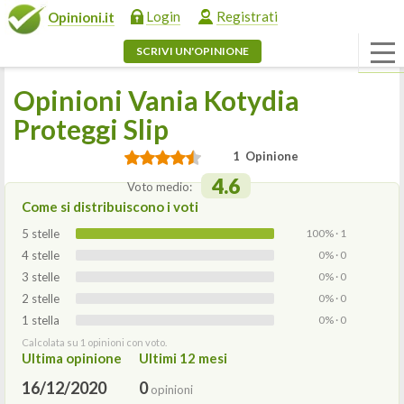
Login
Registrati
Opinioni.it
SCRIVI UN'OPINIONE
Opinioni Vania Kotydia
Proteggi Slip
1 Opinione
4.6
Voto medio:
Come si distribuiscono i voti
5 stelle
100% · 1
4 stelle
0% · 0
3 stelle
0% · 0
2 stelle
0% · 0
1 stella
0% · 0
Calcolata su 1 opinioni con voto.
Ultima opinione
Ultimi 12 mesi
16/12/2020
0
opinioni