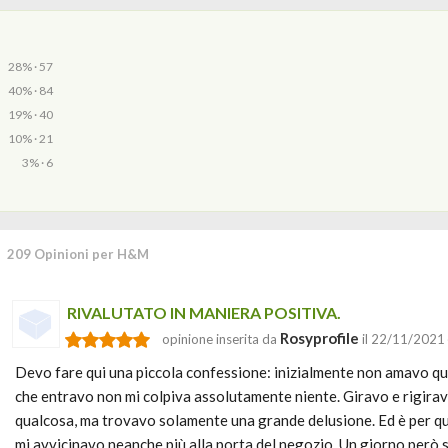
28% · 57
40% · 84
19% · 40
10% · 21
3% · 6
209 Opinioni per H&M
RIVALUTATO IN MANIERA POSITIVA.
Rosyprofile
opinione inserita da
il 22/11/2021
Devo fare qui una piccola confessione: inizialmente non amavo q
che entravo non mi colpiva assolutamente niente. Giravo e rigiravo
qualcosa, ma trovavo solamente una grande delusione. Ed è per q
mi avvicinavo neanche più alla porta del negozio. Un giorno però 