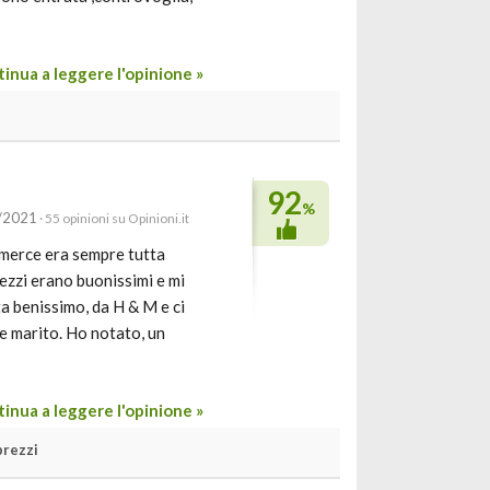
inua a leggere l'opinione »
92
%
1/2021
· 55 opinioni su Opinioni.it
a merce era sempre tutta
rezzi erano buonissimi e mi
a benissimo, da H & M e ci
a e marito. Ho notato, un
inua a leggere l'opinione »
prezzi