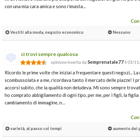
con una mia cara amica e sono rimasta…
Cont
Vestiti alla moda, negozio economico
Nessuno
ci trovi sempre qualcosa
Semprenatale77
opinione inserita da
il 03/1
Ricordo le prime volte che iniziai a frequentare questi negozi... L
scombussolata e a me, ricordava tanto il mercato delle piazze! I p
accorsi subito, che la qualità non deludeva. Mi sono sempre trovat
ho comprato abbigliamento di ogni tipo, per me, per i figli, la figli
cambiamento di immagine, n…
Cont
varietà, al passo coi tempi
aumento dei 