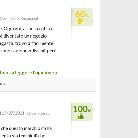
60
%
5 opinioni su Opinioni.it
e. Ogni volta che ci entro è
a è diventato un negozio
ragazza, trovo difficilmente
i sono ragionevolissimi, però
inua a leggere l'opinione »
oda
100
%
il 19/07/2021
· 15 opinioni su
e che questo marchio mi ha
mento sia femminili che