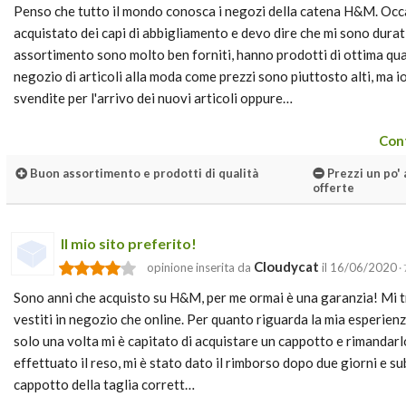
Penso che tutto il mondo conosca i negozi della catena H&M. Occ
acquistato dei capi di abbigliamento e devo dire che mi sono dura
assortimento sono molto ben forniti, hanno prodotti di ottima qua
negozio di articoli alla moda come prezzi sono piuttosto alti, ma i
svendite per l'arrivo dei nuovi articoli oppure…
Cont
Buon assortimento e prodotti di qualità
Prezzi un po' 
offerte
Il mio sito preferito!
Cloudycat
opinione inserita da
il 16/06/2020
· 
Sono anni che acquisto su H&M, per me ormai è una garanzia! Mi t
vestiti in negozio che online. Per quanto riguarda la mia esperien
solo una volta mi è capitato di acquistare un cappotto e rimandarl
effettuato il reso, mi è stato dato il rimborso dopo due giorni e su
cappotto della taglia corrett…