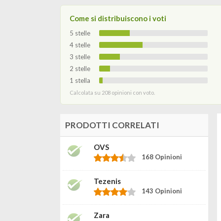
Come si distribuiscono i voti
5 stelle
4 stelle
3 stelle
2 stelle
1 stella
Calcolata su 208 opinioni con voto.
PRODOTTI CORRELATI
OVS
168 Opinioni
Tezenis
143 Opinioni
Zara