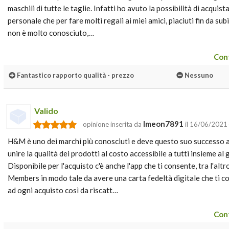
maschili di tutte le taglie. Infatti ho avuto la possibilità di acquist
personale che per fare molti regali ai miei amici, piaciuti fin da s
non è molto conosciuto,…
Cont
Fantastico rapporto qualità - prezzo
Nessuno
Valido
Imeon7891
opinione inserita da
il 16/06/2021
H&M è uno dei marchi più conosciuti e deve questo suo successo all
unire la qualità dei prodotti al costo accessibile a tutti insieme al
Disponibile per l'acquisto c'è anche l'app che ti consente, tra l'altr
Members in modo tale da avere una carta fedeltà digitale che ti c
ad ogni acquisto così da riscatt…
Cont