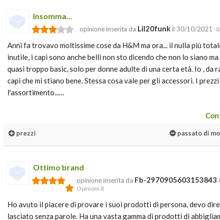
Insomma...
Lil20funk
opinione inserita da
il 30/10/2021
· 8
Anni fa trovavo moltissime cose da H&M ma ora... il nulla più total
inutile, i capi sono anche belli non sto dicendo che non lo siano m
quasi troppo basic, solo per donne adulte di una certa età. Io , da 
capi che mi stiano bene. Stessa cosa vale per gli accessori. I prezz
l'assortimento...…
Cont
prezzi
passato di m
Ottimo brand
Fb-2970905603153843
opinione inserita da
Opinioni.it
Ho avuto il piacere di provare i suoi prodotti di persona, devo dir
lasciato senza parole. Ha una vasta gamma di prodotti di abbiglia