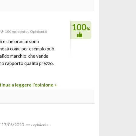
100
%
20
· 100 opinioni su Opinioni.it
dire che oramai sono
famosa come per esempio può
alido marchio, che vende
mo rapporto qualità prezzo.
inua a leggere l'opinione »
l 17/06/2020
· 257 opinioni su