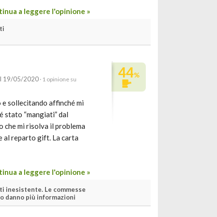
inua a leggere l'opinione »
ti
44
%
il 19/05/2020
· 1 opinione su
 e sollecitando affinché mi
 é stato “mangiati” dal
 che mi risolva il problema
al reparto gift. La carta
inua a leggere l'opinione »
nti inesistente. Le commesse
co danno più informazioni