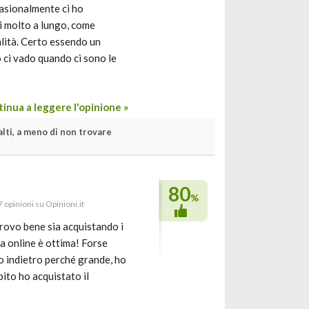
asionalmente ci ho
ti molto a lungo, come
lità. Certo essendo un
o ci vado quando ci sono le
inua a leggere l'opinione »
alti, a meno di non trovare
80
%
7 opinioni su Opinioni.it
rovo bene sia acquistando i
za online è ottima! Forse
o indietro perché grande, ho
bito ho acquistato il