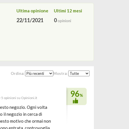
Ultima opinione
Ultimi 12 mesi
22/11/2021
0
opinioni
Ordina:
Mostra:
96
%
· 5 opinioni su Opinioni.it
uesto negozio. Ogni volta
 il negozio in cerca di
uesto motivo che ormai non
sono entrata ,controvoglia,