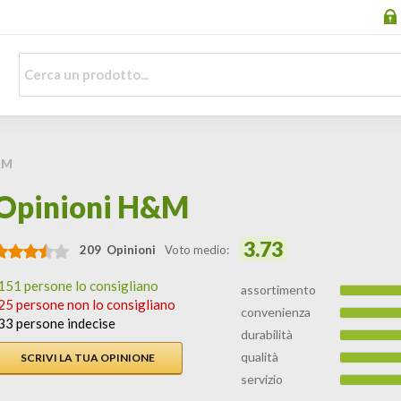
&M
Opinioni H&M
3.73
209 Opinioni
Voto medio:
151 persone lo consigliano
assortimento
25 persone non lo consigliano
convenienza
33 persone indecise
durabilità
qualità
SCRIVI LA TUA OPINIONE
servizio