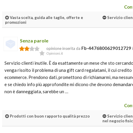
Cont
Vasta scelta, guida alle taglie, offerte e
Servizio clien
promozioni
Senza parole
Fb-4476800629012729
opinione inserita da
Opinioni.it
Servizio clienti inutile. È da esattamente un mese che sto cercando
venga risolto il problema di una gift card regalatami, il cui credito
ecommerce. Prendono dati, promettono di richiamarmi, ma nessuno
e se chiedo info più approfondite mi dicono che devono demandare 
non è danneggiata, sarebbe un …
Cont
Prodotti con buon rapporto qualità prezzo
Servizio clie
nel negozio fisi