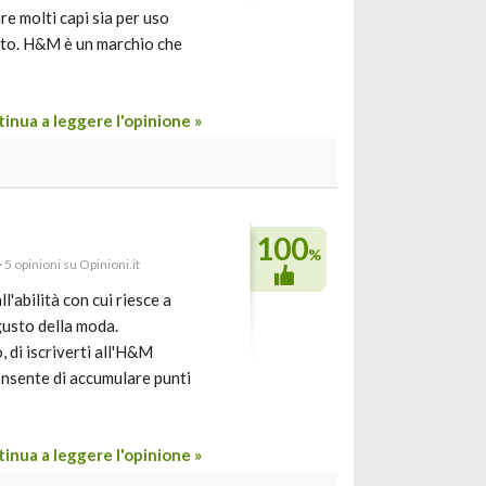
are molti capi sia per uso
ubito. H&M è un marchio che
inua a leggere l'opinione »
100
%
· 5 opinioni su Opinioni.it
'abilità con cui riesce a
 gusto della moda.
o, di iscriverti all'H&M
onsente di accumulare punti
inua a leggere l'opinione »