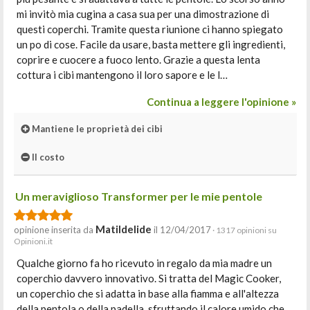
mi invitò mia cugina a casa sua per una dimostrazione di
questi coperchi. Tramite questa riunione ci hanno spiegato
un po di cose. Facile da usare, basta mettere gli ingredienti,
coprire e cuocere a fuoco lento. Grazie a questa lenta
cottura i cibi mantengono il loro sapore e le l…
Continua a leggere l'opinione »
Mantiene le proprietà dei cibi
Il costo
Un meraviglioso Transformer per le mie pentole
Matildelide
opinione inserita da
il 12/04/2017
· 1317 opinioni su
Opinioni.it
Qualche giorno fa ho ricevuto in regalo da mia madre un
coperchio davvero innovativo. Si tratta del Magic Cooker,
un coperchio che si adatta in base alla fiamma e all'altezza
della pentola o della padella, sfruttando il calore umido che