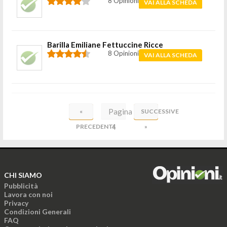
8 Opinioni
VAI ALLA SCHEDA
Barilla Emiliane Fettuccine Ricce
8 Opinioni
VAI ALLA SCHEDA
Pagina
«
SUCCESSIVE
4
PRECEDENTI
»
di
18
CHI SIAMO
Pubblicità
Lavora con noi
Privacy
Condizioni Generali
FAQ