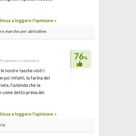
inua a leggere l'opinione »
tre marche per abitudine
76
%
93 opinioni su Opinioni.it
e nostre tasche visti i
po'. Infatti, la farina del
ta, l'azienda che la
re come detto prima dei
inua a leggere l'opinione »
eta