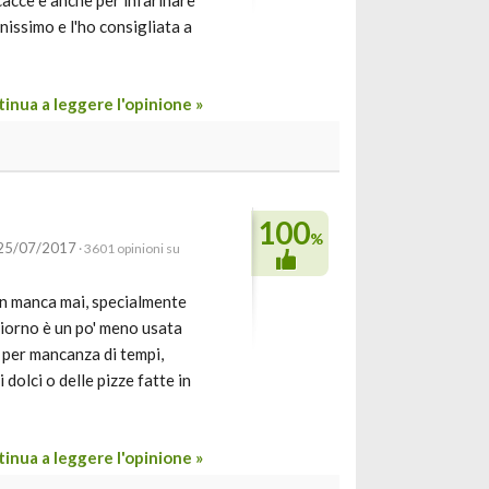
cacce e anche per infarinare
issimo e l'ho consigliata a
inua a leggere l'opinione »
100
%
 25/07/2017
· 3601 opinioni su
non manca mai, specialmente
giorno è un po' meno usata
 per mancanza di tempi,
dolci o delle pizze fatte in
inua a leggere l'opinione »