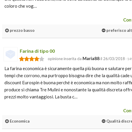
coloro che vog…
Cont
prezzo basso
preferisco al
Farina di tipo 00
Maria88
opinione inserita da
il 26/03/2018
· 14
La farina economica è sicuramente quella più buona e salutare per l
tempi che corrono, ma purtroppo bisogna dire che la qualità cade un 
discount Eurospin è buona perché è economica ma non molto raffina
produce si chiama Tre Mulini e nonostante la qualità discreta off
prezzi molto vantaggiosi. La busta c…
Cont
Economica
Qualità discr