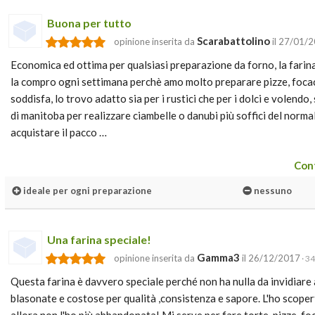
Buona per tutto
Scarabattolino
opinione inserita da
il 27/01/
Economica ed ottima per qualsiasi preparazione da forno, la farina
la compro ogni settimana perchè amo molto preparare pizze, focacc
soddisfa, lo trovo adatto sia per i rustici che per i dolci e volendo,
di manitoba per realizzare ciambelle o danubi più soffici del norma
acquistare il pacco …
Cont
ideale per ogni preparazione
nessuno
Una farina speciale!
Gamma3
opinione inserita da
il 26/12/2017
· 34
Questa farina è davvero speciale perché non ha nulla da invidiare 
blasonate e costose per qualità ,consistenza e sapore. L'ho scopert