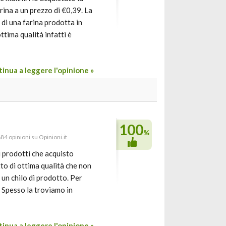
ina a un prezzo di €0,39. La
 di una farina prodotta in
ttima qualità infatti è
inua a leggere l'opinione »
100
%
884 opinioni su Opinioni.it
i prodotti che acquisto
otto di ottima qualità che non
 un chilo di prodotto. Per
 Spesso la troviamo in
inua a leggere l'opinione »