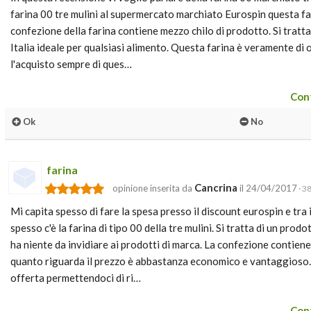
farina 00 tre mulini al supermercato marchiato Eurospin questa far
confezione della farina contiene mezzo chilo di prodotto. Si tratta
Italia ideale per qualsiasi alimento. Questa farina è veramente di o
l'acquisto sempre di ques…
Cont
Ok
No
farina
Cancrina
opinione inserita da
il 24/04/2017
· 3
Mi capita spesso di fare la spesa presso il discount eurospin e tra 
spesso c'è la farina di tipo 00 della tre mulini. Si tratta di un prod
ha niente da invidiare ai prodotti di marca. La confezione contiene
quanto riguarda il prezzo è abbastanza economico e vantaggioso.
offerta permettendoci di ri…
Cont