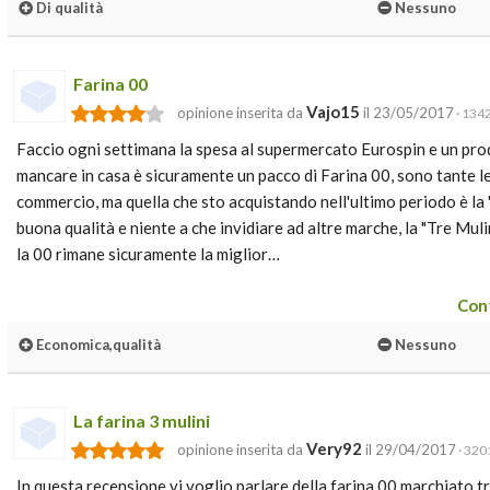
Di qualità
Nessuno
Farina 00
Vajo15
opinione inserita da
il 23/05/2017
· 1342
Faccio ogni settimana la spesa al supermercato Eurospin e un pr
mancare in casa è sicuramente un pacco di Farina 00, sono tante l
commercio, ma quella che sto acquistando nell'ultimo periodo è la "
buona qualità e niente a che invidiare ad altre marche, la "Tre Mul
la 00 rimane sicuramente la miglior…
Cont
Economica,qualità
Nessuno
La farina 3 mulini
Very92
opinione inserita da
il 29/04/2017
· 3201
In questa recensione vi voglio parlare della farina 00 marchiato tr