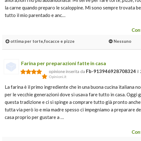
allora,non l'ho più abbandonata! Mi serve per fare torte, pizze, fo
la carne quando preparo le scaloppine. Mi sono sempre trovata ben
tutto il mio parentado e anc…
Cont
ottima per torte,focacce e pizze
Nessuno
Farina per preparazioni fatte in casa
Fb-913946928708324
opinione inserita da
il
Opinioni.it
La farina è il primo ingrediente che in una buona cucina italiana 
per le vecchie generazioni dove si usava fare tutto in casa. Oggi 
questa tradizione e ci si spinge a comprare tutto già pronto anche
tutta via però io e mia madre spesso ci impegniamo a preparare dei 
casa proprio per gustare a …
Cont