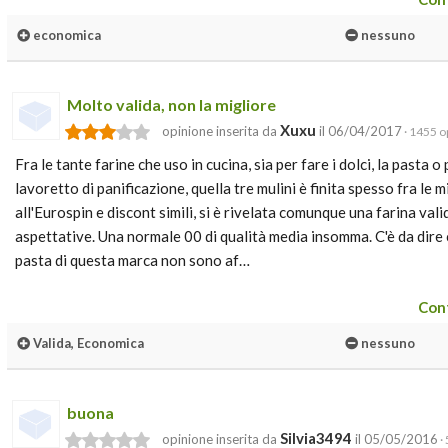
economica
nessuno
Molto valida, non la migliore
Xuxu
opinione inserita da
il 06/04/2017
· 1455 op
Fra le tante farine che uso in cucina, sia per fare i dolci, la pasta 
lavoretto di panificazione, quella tre mulini è finita spesso fra le
all'Eurospin e discont simili, si è rivelata comunque una farina valid
aspettative. Una normale 00 di qualità media insomma. C'è da dire c
pasta di questa marca non sono af…
Cont
Valida, Economica
nessuno
buona
Silvia3494
opinione inserita da
il 05/05/2016
·