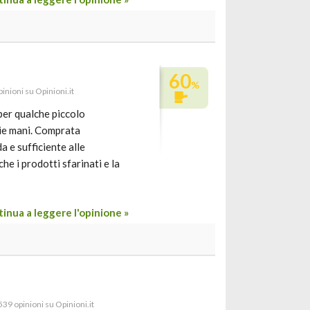
60
%
inioni su Opinioni.it
o per qualche piccolo
 mie mani. Comprata
a e sufficiente alle
he i prodotti sfarinati e la
inua a leggere l'opinione »
 539 opinioni su Opinioni.it