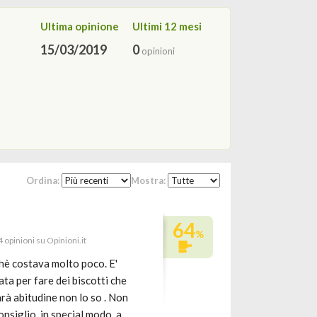
Ultima opinione
Ultimi 12 mesi
15/03/2019
0
opinioni
Ordina:
Mostra:
64
%
 opinioni su Opinioni.it
hè costava molto poco. E'
ata per fare dei biscotti che
arà abitudine non lo so . Non
nsiglio, in special modo, a