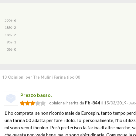
55% · 6
18% · 2
18% · 2
9% · 1
0% · 0
13 Opinioni per Tre Mulini Farina tipo 00
Prezzo basso.
Fb-844
opinione inserita da
il 15/03/2019
· 3604
L' ho comprata, se non ricordo male da Eurospin, tanto tempo perc
una farina 00 adatta per fare i dolci. Io, personalmente, l'ho utilizz
mi sono venuti benino. Però preferisco la farina di altre marche, s
che questa non vada bene, ma io sono abitudinaria. Comunque la co