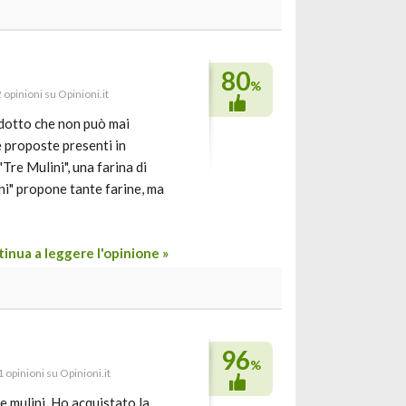
80
%
 opinioni su Opinioni.it
odotto che non può mai
e proposte presenti in
Tre Mulini", una farina di
ini" propone tante farine, ma
inua a leggere l'opinione »
96
%
 opinioni su Opinioni.it
e mulini. Ho acquistato la