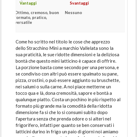
Vantaggi
Svantaggi
Ottimo, cremoso, buon
Nessuno
formato, pratico,
versatile
Come ho scritto nel titolo le cose che apprezzo
dello Stracchino Mini a marchio Vallelata sono la
sua praticità, le sue ridotte dimensioni e la deliziosa
bontà che questo mini latticino è capace di offrire.
La porzione basta come secondo per una persona, e
se condiviso con altri può essere spalmato su pane,
pizza, crostini, o può essere aggiunto su bruschette,
nei salumi o sulla carne. A noi piace metterne un
tocco qua e là, dona cremosità, sapore e bontà a
qualunque piatto. Costa un pochino in più rispetto al
formato più grande ma la comodità della ridotta
dimensione fa si che lo si consumi subito dopo
l'apertura senza che prenda odore o si alteri nel
frigorifero, infatti per quanto se ben conservati i
latticini durino in frigo un paio di giorni noi amiamo