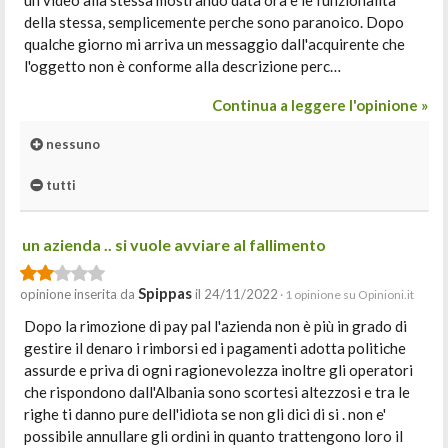
un video alla stessa mostrando data ora e le funzionalità
della stessa, semplicemente perche sono paranoico. Dopo
qualche giorno mi arriva un messaggio dall'acquirente che
l'oggetto non è conforme alla descrizione perc…
Continua a leggere l'opinione »
nessuno
tutti
un azienda .. si vuole avviare al fallimento
Spippas
opinione inserita da
il 24/11/2022
· 1 opinione su Opinioni.it
Dopo la rimozione di pay pal l'azienda non è più in grado di
gestire il denaro i rimborsi ed i pagamenti adotta politiche
assurde e priva di ogni ragionevolezza inoltre gli operatori
che rispondono dall'Albania sono scortesi altezzosi e tra le
righe ti danno pure dell'idiota se non gli dici di si . non e'
possibile annullare gli ordini in quanto trattengono loro il