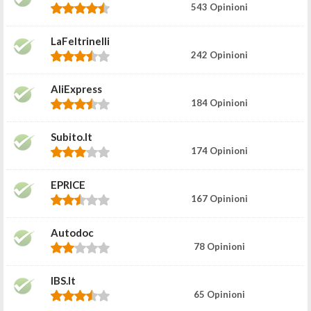
543 Opinioni
LaFeltrinelli
242 Opinioni
AliExpress
184 Opinioni
Subito.it
174 Opinioni
EPRICE
167 Opinioni
Autodoc
78 Opinioni
IBS.it
65 Opinioni