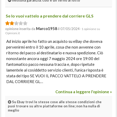
nessuna garanzia: così è un terno al lotto
Se lo vuoi vattelo a prendere dal corriere GLS
Marco1958
opinione inserita da
il 07/05/2024
· 1 opinione su
Opinioni.it
Ad inizio aprile ho fatto un acquisto su eBay che doveva
pervenirmi entro il 10 aprile, cosa che non avvenne con
ritorno del pacco al destinatario e nuova spedizione. Ciò
nonostante ancora oggi 7 maggio 2024 ore 19:00 del
fantomatico pacco nessuna traccia e, dopo ripetute
lamentele al cosiddetto servizio clienti, l'unica risposta è
stata del tipo SE VUOI IL PACCO VATTELO A PRENDERE
DAL CORRIERE GL…
Continua a leggere l'opinione »
Su Ebay trovi le stesse cose alle stesse condizioni che
puoi trovare su altre piattaforme on line; non ha nulla di
meglio