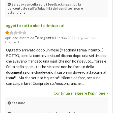
Se ebay cancella solo i feedback negativi, la
percentuale sull'affidabilità dei venditori non è
attendibile
oggetto rotto niente rimborso!
Totogaeta
opinione inserita da
il 14/06/2024
· 1 opinione su
Opinioni.it
Oggetto arrivato dopo un mese (macchina ferma intanto...)
ROTTO, apro la controversia, mi dicono dopo una settimana
che avevano mandato una mail (che non ho ricevuto... forse è
finita nello spam...) e che siccome non ho fornito della
documentazione chiudevano il caso e mi dovevo attaccare al
tram!!! Ma che serietà è questa!! Niente da fare, nessuno
con cui parlare! Comprate su Amazon... anche …
Continua a leggere l'opinione »
nessuno