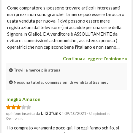
Come compratore si possono trovare articoli interessanti
ma i prezzi non sono granchè , la merce può essere tarocca o
usata venduta per nuova , i dvd possono essere mere
registrazioni dal televisore ( mi accadde per una serie della
Signora in Giallo). DA venditore è ASSOLUTAMENTE da
evitare : commissioni astronomiche , assistenza penosa (
operatrici che non capiscono bene l'italiano e non sanno…
Continua a leggere l'opinione »
Trovi la merce più strana
Nessuna tutela , commissioni di vendita altissime ,
meglio Amazon
Lil20funk
opinione inserita da
il 09/10/2021
· 85 opinioni su
Opinioni.it
Ho comprato veramente poco qui. I prezzi fanno schifo, si