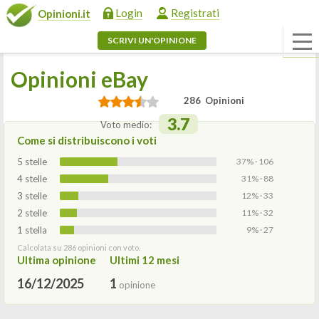
Login
Registrati
Opinioni.it
SCRIVI UN'OPINIONE
Opinioni eBay
286 Opinioni
3.7
Voto medio:
Come si distribuiscono i voti
5 stelle
37% · 106
4 stelle
31% · 88
3 stelle
12% · 33
2 stelle
11% · 32
1 stella
9% · 27
Calcolata su 286 opinioni con voto.
Ultima opinione
Ultimi 12 mesi
16/12/2025
1
opinione