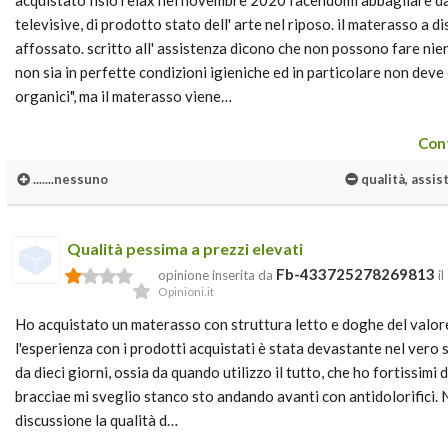
acquistato fisio relax nel novembre 2020 facendomi abbagliare d
televisive, di prodotto stato dell' arte nel riposo. il materasso a di
affossato. scritto all' assistenza dicono che non possono fare nie
non sia in perfette condizioni igieniche ed in particolare non deve 
organici", ma il materasso viene…
Cont
.......nessuno
qualità, assis
Qualità pessima a prezzi elevati
Fb-433725278269813
opinione inserita da
il
Opinioni.it
Ho acquistato un materasso con struttura letto e doghe del valore
l'esperienza con i prodotti acquistati è stata devastante nel vero 
da dieci giorni, ossia da quando utilizzo il tutto, che ho fortissimi d
bracciae mi sveglio stanco sto andando avanti con antidolorifici. 
discussione la qualità d…