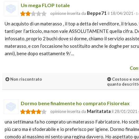
Un mega FLOP totale
Beppe71
opinione inserita da
il 18/04/2021
· 1
Un acquisto di un materasso , il top a detta del venditore, il triuso. 
tanti per l’articolo, ma non vale ASSOLUTAMENTE quella cifra. Do
infossato, proprio 2 buchi dove si dorme, chiamo il servizio assiste
materasso, e con l’occasione ho sostituito anche le doghe per scr
anni), bene dopo esattamente 9/…
Cont
Non riscontrato
Costoso e non
quanto descritto
Dormo bene finalmente ho comprato Fisiorelax
Maritatata
opinione inserita da
il 28/01/2021
una settimana fa ho comprato un materasso Fabricatore. Ho scelto 
più caro ma è sfoderabile e io preferisco per igiene. Dormo final
comodo al massimo mi sento una regina davvero. Ho aspettato qual