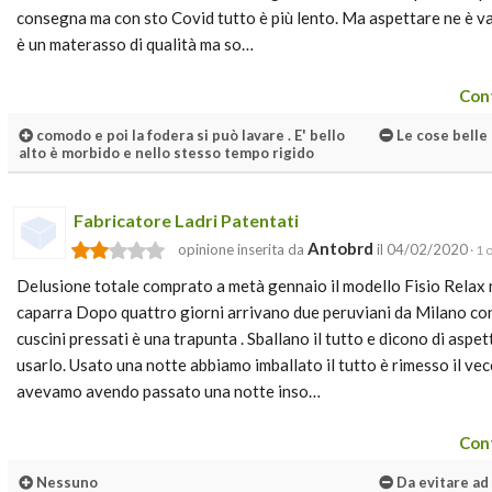
consegna ma con sto Covid tutto è più lento. Ma aspettare ne è val
è un materasso di qualità ma so…
Cont
comodo e poi la fodera si può lavare . E' bello
Le cose belle 
alto è morbido e nello stesso tempo rigido
Fabricatore Ladri Patentati
Antobrd
opinione inserita da
il 04/02/2020
· 1 
Delusione totale comprato a metà gennaio il modello Fisio Relax
caparra Dopo quattro giorni arrivano due peruviani da Milano co
cuscini pressati è una trapunta . Sballano il tutto e dicono di asp
usarlo. Usato una notte abbiamo imballato il tutto è rimesso il v
avevamo avendo passato una notte inso…
Cont
Nessuno
Da evitare ad