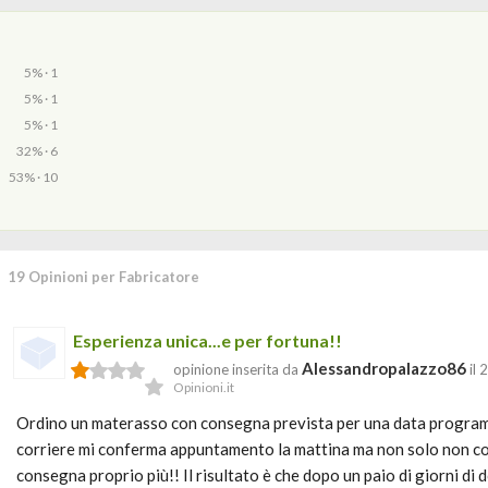
5% · 1
5% · 1
5% · 1
32% · 6
53% · 10
19 Opinioni per Fabricatore
Esperienza unica...e per fortuna!!
Alessandropalazzo86
opinione inserita da
il 
Opinioni.it
Ordino un materasso con consegna prevista per una data program
corriere mi conferma appuntamento la mattina ma non solo non c
consegna proprio più!! Il risultato è che dopo un paio di giorni di