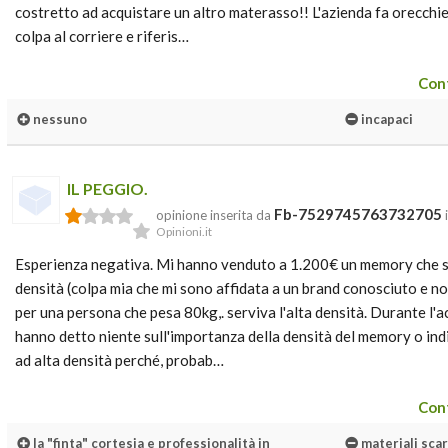
costretto ad acquistare un altro materasso!! L'azienda fa orecch
colpa al corriere e riferis…
Cont
nessuno
incapaci
IL PEGGIO.
Fb-7529745763732705
opinione inserita da
Opinioni.it
Esperienza negativa. Mi hanno venduto a 1.200€ un memory che s
densità (colpa mia che mi sono affidata a un brand conosciuto e n
per una persona che pesa 80kg,. serviva l'alta densità. Durante l'
hanno detto niente sull'importanza della densità del memory o in
ad alta densità perché, probab…
Cont
la "finta" cortesia e professionalità in
materiali scar