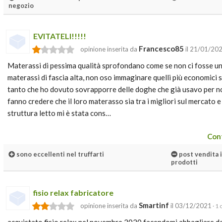
negozio
EVITATELI!!!!!
Francesco85
opinione inserita da
il 21/01/20
Materassi di pessima qualità sprofondano come se non ci fosse una 
materassi di fascia alta, non oso immaginare quelli più economici s
tanto che ho dovuto sovrapporre delle doghe che già usavo per non
fanno credere che il loro materasso sia tra i migliori sul mercato e 
struttura letto mi è stata cons…
Cont
sono eccellenti nel truffarti
post vendita i
prodotti
fisio relax fabricatore
Smartinf
opinione inserita da
il 03/12/2021
· 1 