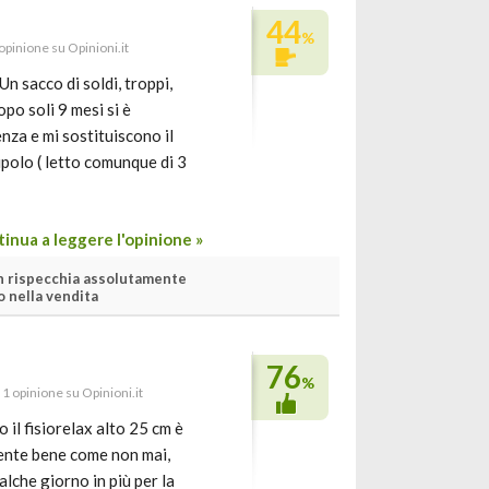
44
%
 opinione su Opinioni.it
Un sacco di soldi, troppi,
po soli 9 mesi si è
nza e mi sostituiscono il
upolo ( letto comunque di 3
inua a leggere l'opinione »
 rispecchia assolutamente
 nella vendita
76
%
· 1 opinione su Opinioni.it
il fisiorelax alto 25 cm è
mente bene come non mai,
che giorno in più per la