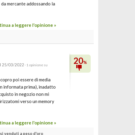
ie da mercante addossando la
inua a leggere l'opinione »
20
%
il 25/03/2022
· 1 opinione su
copro poi essere di media
on informata prima), inadatto
acquisto in negozio non mi
dirizzatomi verso un memory
inua a leggere l'opinione »
si venduti a peso d'oro