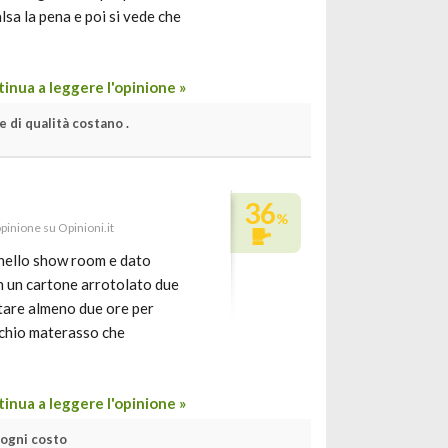
sa la pena e poi si vede che
inua a leggere l'opinione »
e di qualità costano .
36
%
opinione su Opinioni.it
 nello show room e dato
n un cartone arrotolato due
ettare almeno due ore per
ecchio materasso che
inua a leggere l'opinione »
 ogni costo