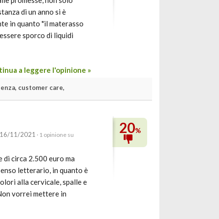
alle promesse, non solo
stanza di un anno si è
nte in quanto "il materasso
essere sporco di liquidi
inua a leggere l'opinione »
tenza, customer care,
20
%
 16/11/2021
· 1 opinione su
 di circa 2.500 euro ma
senso letterario, in quanto è
olori alla cervicale, spalle e
Non vorrei mettere in