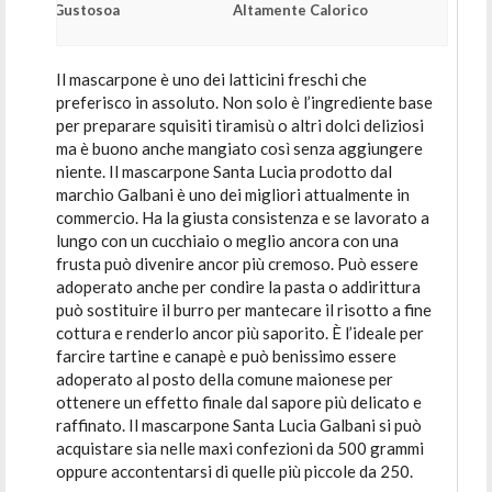
Gustosoa
Altamente Calorico
Il mascarpone è uno dei latticini freschi che
preferisco in assoluto. Non solo è l’ingrediente base
per preparare squisiti tiramisù o altri dolci deliziosi
ma è buono anche mangiato così senza aggiungere
niente. Il mascarpone Santa Lucia prodotto dal
marchio Galbani è uno dei migliori attualmente in
commercio. Ha la giusta consistenza e se lavorato a
lungo con un cucchiaio o meglio ancora con una
frusta può divenire ancor più cremoso. Può essere
adoperato anche per condire la pasta o addirittura
può sostituire il burro per mantecare il risotto a fine
cottura e renderlo ancor più saporito. È l’ideale per
farcire tartine e canapè e può benissimo essere
adoperato al posto della comune maionese per
ottenere un effetto finale dal sapore più delicato e
raffinato. Il mascarpone Santa Lucia Galbani si può
acquistare sia nelle maxi confezioni da 500 grammi
oppure accontentarsi di quelle più piccole da 250.