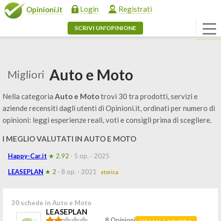
Login
Registrati
Opinioni.it
SCRIVI UN'OPINIONE
Auto e Moto
Migliori
Nella categoria
Auto e Moto
trovi 30 tra prodotti, servizi e
aziende recensiti dagli utenti di Opinioni.it, ordinati per numero di
opinioni: leggi esperienze reali, voti e consigli prima di scegliere.
I MEGLIO VALUTATI IN AUTO E MOTO
Happy-Car.it
★ 2.92
· 5 op.
· 2025
LEASEPLAN
★ 2
· 8 op.
· 2021
storica
30 schede in Auto e Moto
LEASEPLAN
8 Opinioni