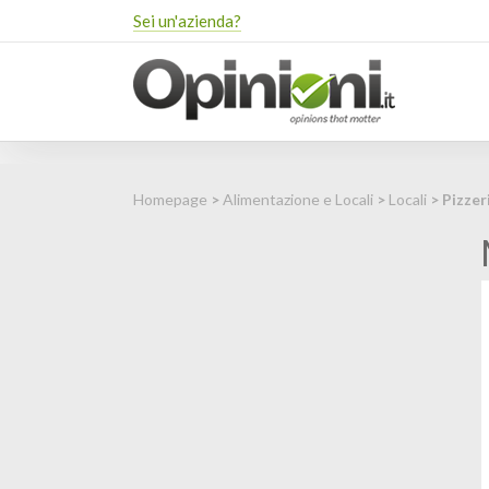
Sei un'azienda?
Homepage
>
Alimentazione e Locali
>
Locali
> Pizzer