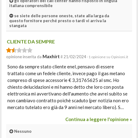
gli operatori del call center hanno risposto in linguia
italiana comprensibile
se siete delle persone oneste, state alla larga da
questo fornitore perché presto o tardi vi arriva la
stangata
CLIENTE DA SEMPRE
Maxhirt
opinione inserita da
il 21/02/2024
· 1 opinione su Opinioni.it
Sono da sempre stato cliente enel, pensavo di essere
trattato come un fedele cliente, invece pago il gas metano
compreso di spese accessorie € 3,31765625 al smc. Ho
chiesto delucidazioni e mi hanno detto che loro con posta
elettronica mi avvertivano dell'aumento che avrei subito se
non cambiavo contratto poichè scaduto (per notizia non ero
mercato tutelato ero già da 9 anni nel mercato libero). S…
Continua a leggere l'opinione »
Nessuno