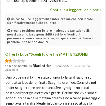
sono usciti più volte senza avvisare e …
Continua a leggere l'opinione »
un costo luce leggermente inferiore ma che non incide
significativamente sulle bollette
creano problemi per le loro inadeguatezze aziendali,
non si assumo la responsabilità sui loro fornitori,
pessima comunicazione interna, incapacità nel risolvere i
problemi, spese non dovute
Offerta Luce "Scegli tu ore free" ATTENZIONE!
Blacknfriar
opinione inserita da
il 13/03/2020
· 1 opinione su
Opinioni.it
Uno o due mesi fa mi è stata proposta la tariffazione sul
contratto luce denominata Scegli tu ore free. Consiste nel
poter scegliere tre ore consecutive ogni giorno in cui il
costo dell'energia elettrica è gratis. Per me che vivo solo e
sono fuori casa dalla mattina presto sino a tardo pomeriggio
sembrava la tariffa ideale, in quanto avrei reso attiva la