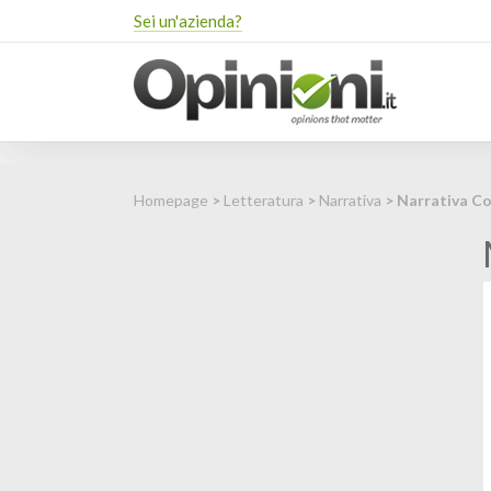
Sei un'azienda?
Homepage
>
Letteratura
>
Narrativa
> Narrativa C